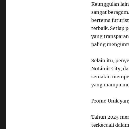
Keunggulan lain
sangat beragam. 
bertema futurist
terbaik. Setiap
yang transpara
paling mengunt
Selain itu, peny
NoLimit City, d
semakin memperk
yang mampu mem
Promo Unik yan
Tahun 2025 mem
terkecuali dalam