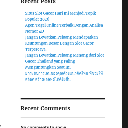
Recent Posts
Situs Slot Gacor Hari Ini Menjadi Topik
Populer 2026
Agen Togel Online Terbaik Dengan Analisa
Nomor 4D
Jangan Lewatkan Peluang Mendapatkan
Keuntungan Besar Dengan Slot Gacor
Terpercaya!
Jangan Lewatkan Peluang Menang dari Slot
Gacor Thailand yang Paling
Menguntungkan Saat Ini
ยกระดับการเล่นของคุณด้วยแนวคิดใหม่ ที่ช่วยให้
สล็อต สร้างผลลัพธ์ได้ดียิ่งขึ้น
Recent Comments
,
No comments to show.