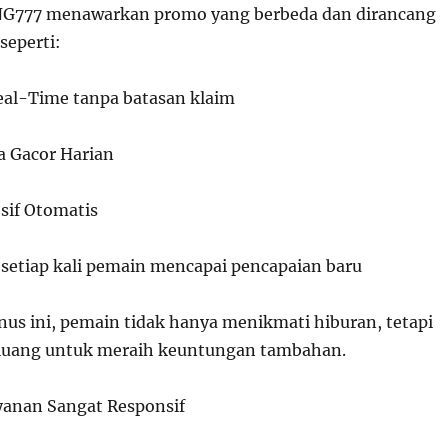
NG777 menawarkan promo yang berbeda dan dirancang
 seperti:
eal-Time tanpa batasan klaim
a Gacor Harian
sif Otomatis
setiap kali pemain mencapai pencapaian baru
nus ini, pemain tidak hanya menikmati hiburan, tetapi
eluang untuk meraih keuntungan tambahan.
anan Sangat Responsif