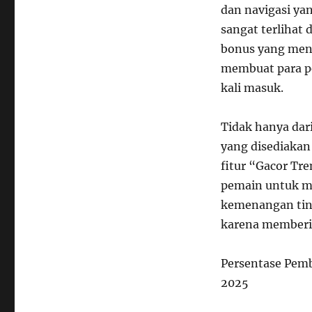
dan navigasi ya
sangat terlihat
bonus yang mena
membuat para p
kali masuk.
Tidak hanya dari
yang disediaka
fitur “Gacor Tr
pemain untuk m
kemenangan tingg
karena memberik
Persentase Pem
2025