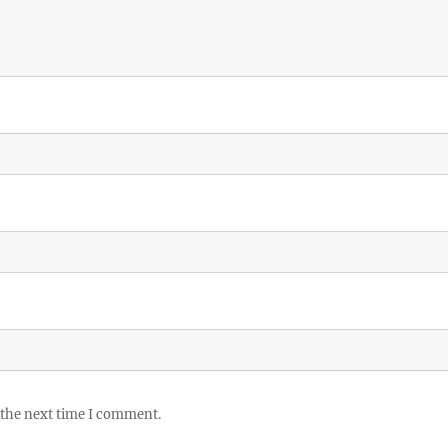
 the next time I comment.