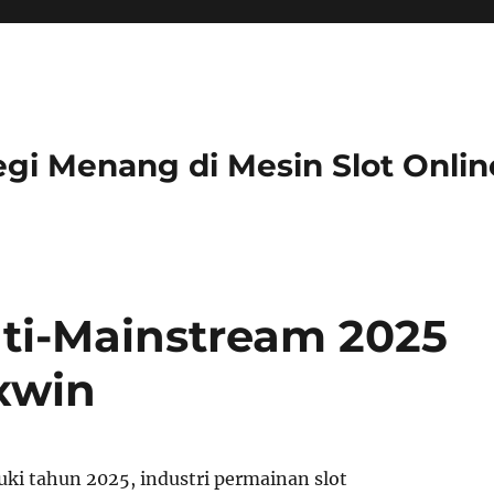
tegi Menang di Mesin Slot Onlin
nti-Mainstream 2025
xwin
i tahun 2025, industri permainan slot