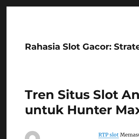
Rahasia Slot Gacor: Stra
Tren Situs Slot A
untuk Hunter Ma
RTP slot
Memasuk