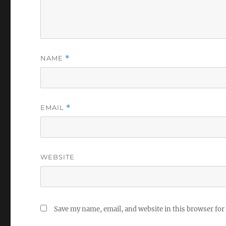
NAME
*
EMAIL
*
WEBSITE
Save my name, email, and website in this browser for