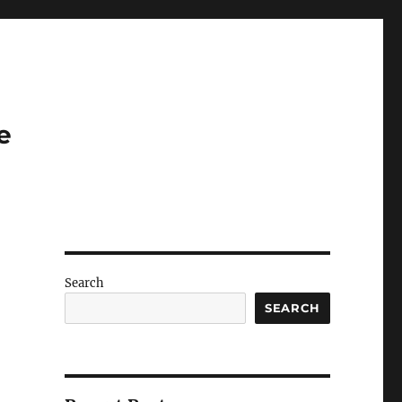
e
Search
SEARCH