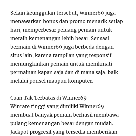
Selain keunggulan tersebut, Winner69 juga
menawarkan bonus dan promo menarik setiap
hari, memperbesar peluang pemain untuk
meraih kemenangan lebih besar. Sensasi
bermain di Winner69 juga berbeda dengan
situs lain, karena tampilan yang responsif
memungkinkan pemain untuk menikmati
permainan kapan saja dan di mana saja, baik
melalui ponsel maupun komputer.
Cuan Tak Terbatas di Winner69
Winrate tinggi yang dimiliki Winner69
membuat banyak pemain berhasil membawa
pulang kemenangan besar dengan mudah.
Jackpot progresif yang tersedia memberikan