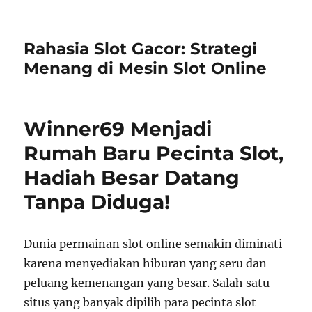
Rahasia Slot Gacor: Strategi
Menang di Mesin Slot Online
Winner69 Menjadi
Rumah Baru Pecinta Slot,
Hadiah Besar Datang
Tanpa Diduga!
Dunia permainan slot online semakin diminati
karena menyediakan hiburan yang seru dan
peluang kemenangan yang besar. Salah satu
situs yang banyak dipilih para pecinta slot