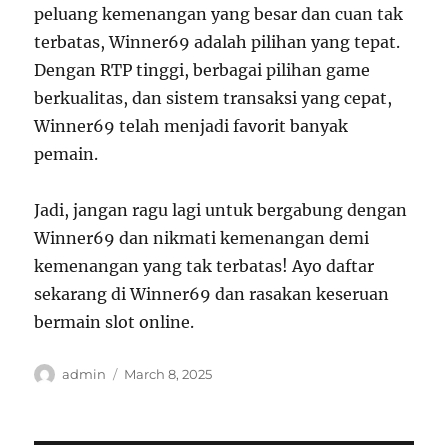
peluang kemenangan yang besar dan cuan tak
terbatas, Winner69 adalah pilihan yang tepat.
Dengan RTP tinggi, berbagai pilihan game
berkualitas, dan sistem transaksi yang cepat,
Winner69 telah menjadi favorit banyak
pemain.
Jadi, jangan ragu lagi untuk bergabung dengan
Winner69 dan nikmati kemenangan demi
kemenangan yang tak terbatas! Ayo daftar
sekarang di Winner69 dan rasakan keseruan
bermain slot online.
Author
Posted
admin
March 8, 2025
on