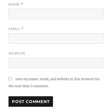
NAME
*
EMAIL
*
WEBSITE
Save my name, email, and website in this browser for
the next time I comment.