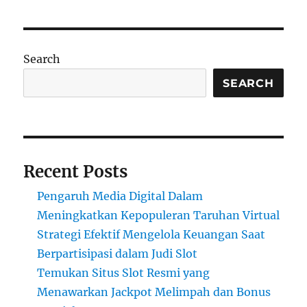
Search
SEARCH
Recent Posts
Pengaruh Media Digital Dalam
Meningkatkan Kepopuleran Taruhan Virtual
Strategi Efektif Mengelola Keuangan Saat
Berpartisipasi dalam Judi Slot
Temukan Situs Slot Resmi yang
Menawarkan Jackpot Melimpah dan Bonus