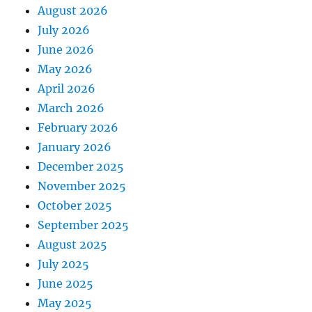
August 2026
July 2026
June 2026
May 2026
April 2026
March 2026
February 2026
January 2026
December 2025
November 2025
October 2025
September 2025
August 2025
July 2025
June 2025
May 2025