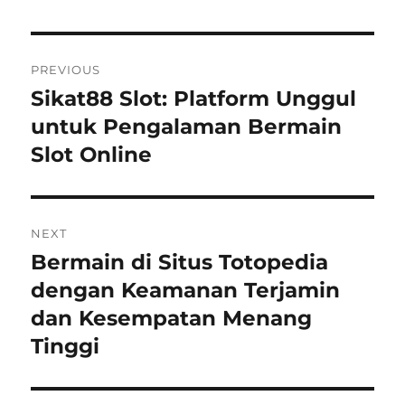
Post
PREVIOUS
navigation
Sikat88 Slot: Platform Unggul
Previous
post:
untuk Pengalaman Bermain
Slot Online
NEXT
Bermain di Situs Totopedia
Next
post:
dengan Keamanan Terjamin
dan Kesempatan Menang
Tinggi