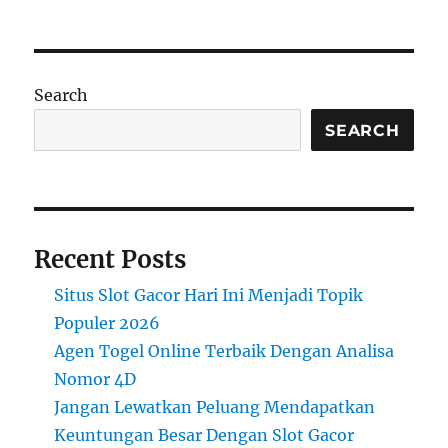
Search
SEARCH
Recent Posts
Situs Slot Gacor Hari Ini Menjadi Topik
Populer 2026
Agen Togel Online Terbaik Dengan Analisa
Nomor 4D
Jangan Lewatkan Peluang Mendapatkan
Keuntungan Besar Dengan Slot Gacor