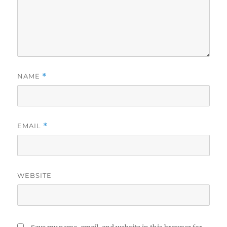
NAME
*
EMAIL
*
WEBSITE