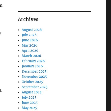
am
Archives
August 2026
s
July 2026
June 2026
May 2026
April 2026
March 2026
February 2026
January 2026
December 2025
November 2025
October 2025
September 2025
.
August 2025
July 2025
June 2025
May 2025