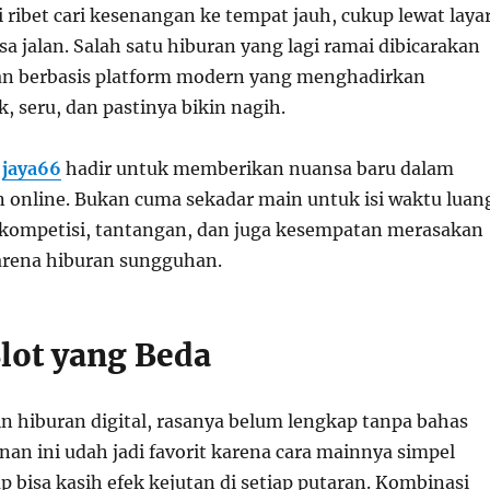
 ribet cari kesenangan ke tempat jauh, cukup lewat laya
a jalan. Salah satu hiburan yang lagi ramai dibicarakan
an berbasis platform modern yang menghadirkan
 seru, dan pastinya bikin nagih.
i
jaya66
hadir untuk memberikan nuansa baru dalam
 online. Bukan cuma sekadar main untuk isi waktu luan
i kompetisi, tantangan, dan juga kesempatan merasakan
arena hiburan sungguhan.
Slot yang Beda
 hiburan digital, rasanya belum lengkap tanpa bahas
nan ini udah jadi favorit karena cara mainnya simpel
ap bisa kasih efek kejutan di setiap putaran. Kombinasi