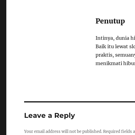
Penutup
Intinya, dunia h
Baik itu lewat s
praktis, semuan
menikmati hibur
Leave a Reply
Your email address will not be published.
Required fields