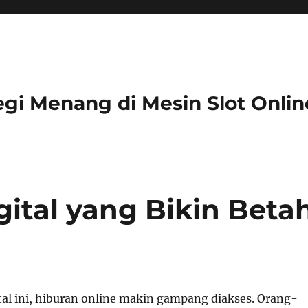
tegi Menang di Mesin Slot Onlin
gital yang Bikin Beta
ital ini, hiburan online makin gampang diakses. Orang-