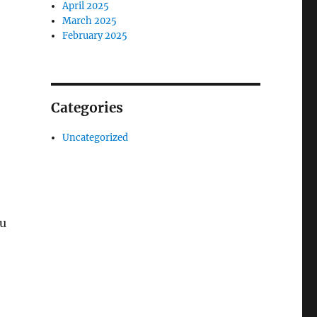
April 2025
March 2025
February 2025
Categories
Uncategorized
tu