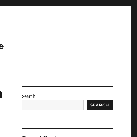
e
h
Search
SEARCH