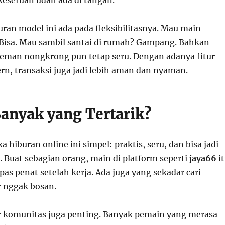
keseruan udah ada di tangan.
ran model ini ada pada fleksibilitasnya. Mau main
isa. Mau sambil santai di rumah? Gampang. Bahkan
eman nongkrong pun tetap seru. Dengan adanya fitur
, transaksi juga jadi lebih aman dan nyaman.
anyak yang Tertarik?
a hiburan online ini simpel: praktis, seru, dan bisa jadi
. Buat sebagian orang, main di platform seperti
jaya66
i
as penat setelah kerja. Ada juga yang sekadar cari
r nggak bosan.
tor komunitas juga penting. Banyak pemain yang merasa