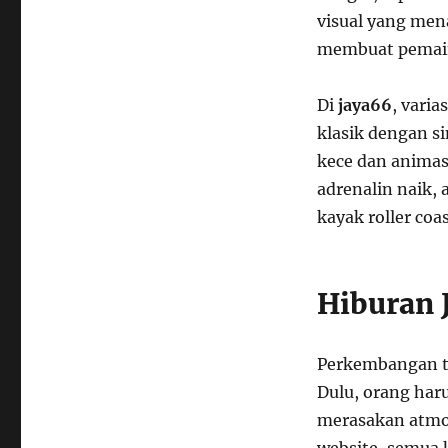
visual yang men
membuat pemain
Di
jaya66
, varia
klasik dengan s
kece dan animas
adrenalin naik,
kayak roller coas
Hiburan 
Perkembangan t
Dulu, orang har
merasakan atmos