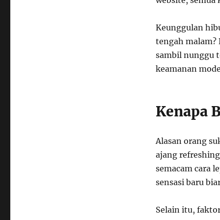
website, semua 
Keunggulan hibu
tengah malam? B
sambil nunggu t
keamanan modern
Kenapa B
Alasan orang suk
ajang refreshing
semacam cara lep
sensasi baru bia
Selain itu, fak