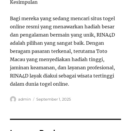
Kesimpulan
Bagi mereka yang sedang mencari situs togel
online resmi yang menawarkan hadiah besar
dan pengalaman bermain yang unik, RINA4D
adalah pilihan yang sangat baik. Dengan
beragam pasaran terkenal, terutama Toto
Macau yang menyediakan hadiah tinggi,
jaminan keamanan, dan layanan profesional,
RINA4D layak diakui sebagai wisata tertinggi
dalam dunia togel online.
Author
Posted
admin
September 1, 2025
on