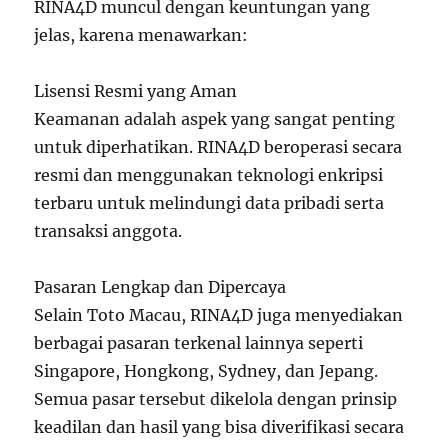
RINA4D muncul dengan keuntungan yang
jelas, karena menawarkan:
Lisensi Resmi yang Aman
Keamanan adalah aspek yang sangat penting
untuk diperhatikan. RINA4D beroperasi secara
resmi dan menggunakan teknologi enkripsi
terbaru untuk melindungi data pribadi serta
transaksi anggota.
Pasaran Lengkap dan Dipercaya
Selain Toto Macau, RINA4D juga menyediakan
berbagai pasaran terkenal lainnya seperti
Singapore, Hongkong, Sydney, dan Jepang.
Semua pasar tersebut dikelola dengan prinsip
keadilan dan hasil yang bisa diverifikasi secara