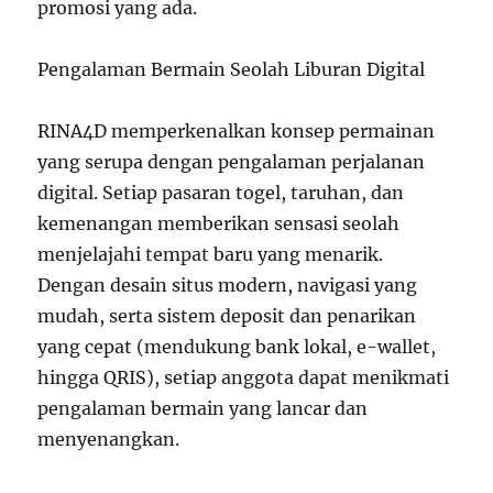
promosi yang ada.
Pengalaman Bermain Seolah Liburan Digital
RINA4D memperkenalkan konsep permainan
yang serupa dengan pengalaman perjalanan
digital. Setiap pasaran togel, taruhan, dan
kemenangan memberikan sensasi seolah
menjelajahi tempat baru yang menarik.
Dengan desain situs modern, navigasi yang
mudah, serta sistem deposit dan penarikan
yang cepat (mendukung bank lokal, e-wallet,
hingga QRIS), setiap anggota dapat menikmati
pengalaman bermain yang lancar dan
menyenangkan.