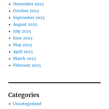
November 2025
October 2025
September 2025
August 2025
July 2025
June 2025
May 2025
April 2025
March 2025
February 2025
Categories
Uncategorized