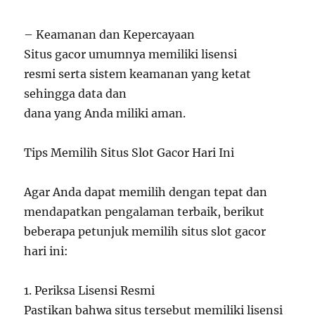
– Keamanan dan Kepercayaan
Situs gacor umumnya memiliki lisensi
resmi serta sistem keamanan yang ketat
sehingga data dan
dana yang Anda miliki aman.
Tips Memilih Situs Slot Gacor Hari Ini
Agar Anda dapat memilih dengan tepat dan
mendapatkan pengalaman terbaik, berikut
beberapa petunjuk memilih situs slot gacor
hari ini:
1. Periksa Lisensi Resmi
Pastikan bahwa situs tersebut memiliki lisensi