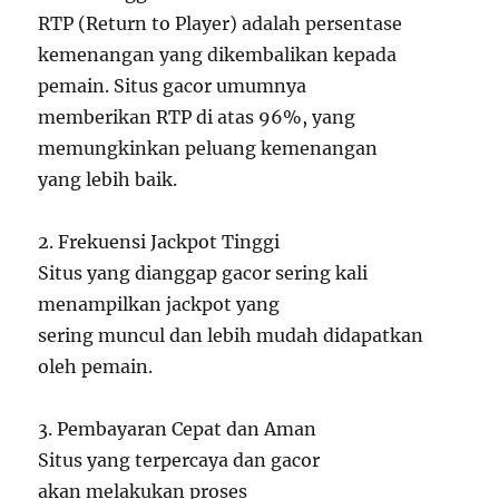
RTP (Return to Player) adalah persentase
kemenangan yang dikembalikan kepada
pemain. Situs gacor umumnya
memberikan RTP di atas 96%, yang
memungkinkan peluang kemenangan
yang lebih baik.
2. Frekuensi Jackpot Tinggi
Situs yang dianggap gacor sering kali
menampilkan jackpot yang
sering muncul dan lebih mudah didapatkan
oleh pemain.
3. Pembayaran Cepat dan Aman
Situs yang terpercaya dan gacor
akan melakukan proses