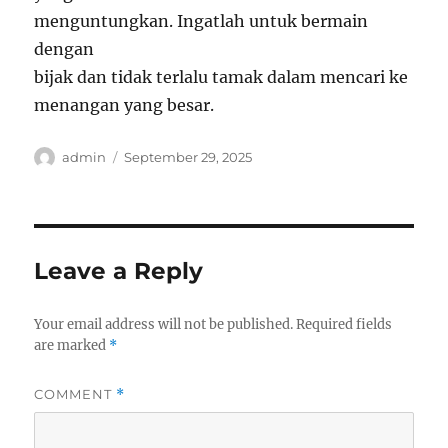
menguntungkan. Ingatlah untuk bermain
dengan
bijak dan tidak terlalu tamak dalam mencari ke
menangan yang besar.
Author
Posted
admin
September 29, 2025
on
Leave a Reply
Your email address will not be published.
Required fields
are marked
*
COMMENT
*