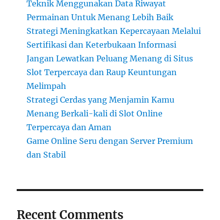
Teknik Menggunakan Data Riwayat
Permainan Untuk Menang Lebih Baik
Strategi Meningkatkan Kepercayaan Melalui
Sertifikasi dan Keterbukaan Informasi
Jangan Lewatkan Peluang Menang di Situs
Slot Terpercaya dan Raup Keuntungan
Melimpah
Strategi Cerdas yang Menjamin Kamu
Menang Berkali-kali di Slot Online
Terpercaya dan Aman
Game Online Seru dengan Server Premium
dan Stabil
Recent Comments