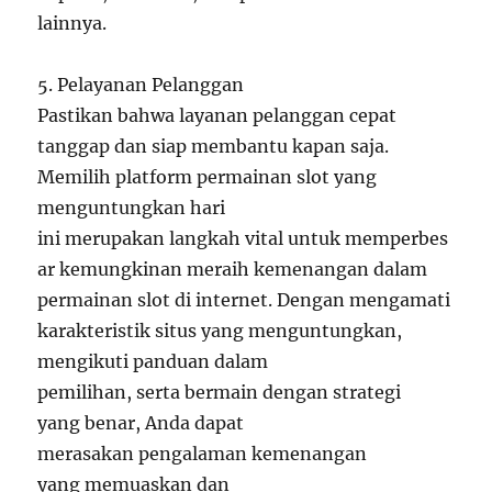
lainnya.
5. Pelayanan Pelanggan
Pastikan bahwa layanan pelanggan cepat
tanggap dan siap membantu kapan saja.
Memilih platform permainan slot yang
menguntungkan hari
ini merupakan langkah vital untuk memperbes
ar kemungkinan meraih kemenangan dalam
permainan slot di internet. Dengan mengamati
karakteristik situs yang menguntungkan,
mengikuti panduan dalam
pemilihan, serta bermain dengan strategi
yang benar, Anda dapat
merasakan pengalaman kemenangan
yang memuaskan dan