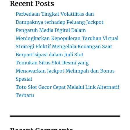
Recent Posts
Perbedaan Tingkat Volatilitas dan
Dampaknya terhadap Peluang Jackpot
Pengaruh Media Digital Dalam
Meningkatkan Kepopuleran Taruhan Virtual
Strategi Efektif Mengelola Keuangan Saat
Berpartisipasi dalam Judi Slot
Temukan Situs Slot Resmi yang
Menawarkan Jackpot Melimpah dan Bonus
Spesial
Toto Slot Gacor Cepat Melalui Link Alternatif
Terbaru