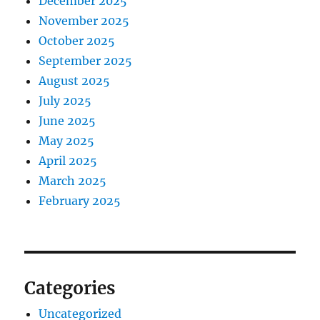
December 2025
November 2025
October 2025
September 2025
August 2025
July 2025
June 2025
May 2025
April 2025
March 2025
February 2025
Categories
Uncategorized