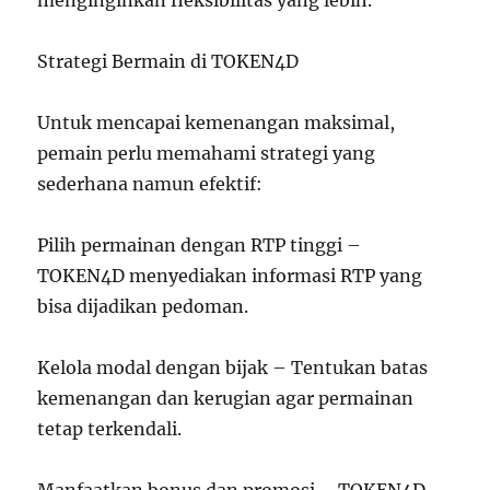
menginginkan fleksibilitas yang lebih.
Strategi Bermain di TOKEN4D
Untuk mencapai kemenangan maksimal,
pemain perlu memahami strategi yang
sederhana namun efektif:
Pilih permainan dengan RTP tinggi –
TOKEN4D menyediakan informasi RTP yang
bisa dijadikan pedoman.
Kelola modal dengan bijak – Tentukan batas
kemenangan dan kerugian agar permainan
tetap terkendali.