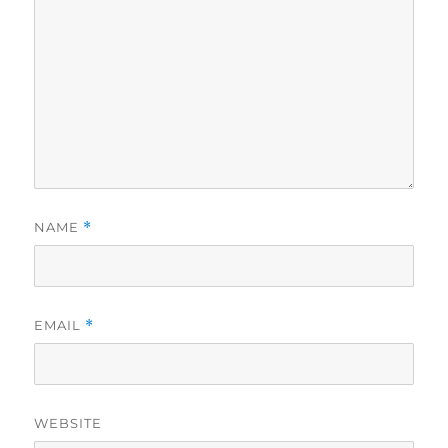
NAME
*
EMAIL
*
WEBSITE