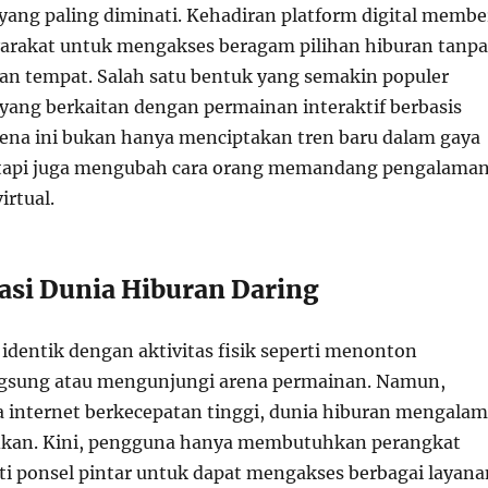
 yang paling diminati. Kehadiran platform digital membe
arakat untuk mengakses beragam pilihan hiburan tanpa
an tempat. Salah satu bentuk yang semakin populer
 yang berkaitan dengan permainan interaktif berbasis
ena ini bukan hanya menciptakan tren baru dalam gaya
tetapi juga mengubah cara orang memandang pengalama
irtual.
si Dunia Hiburan Daring
identik dengan aktivitas fisik seperti menonton
ngsung atau mengunjungi arena permainan. Namun,
 internet berkecepatan tinggi, dunia hiburan mengalam
fikan. Kini, pengguna hanya membutuhkan perangkat
ti ponsel pintar untuk dapat mengakses berbagai layana