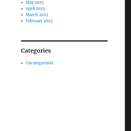
May 2025
April 2025
March 2025
February 2025
Categories
Uncategorized