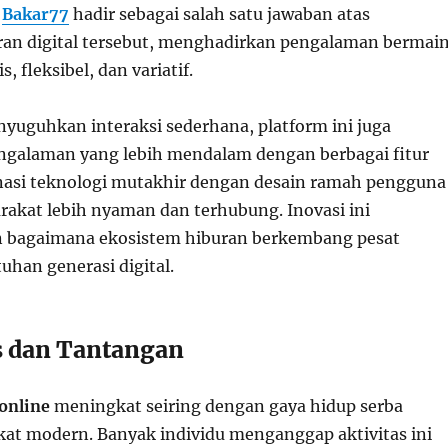
i
Bakar77
hadir sebagai salah satu jawaban atas
an digital tersebut, menghadirkan pengalaman bermai
s, fleksibel, dan variatif.
yuguhkan interaksi sederhana, platform ini juga
galaman yang lebih mendalam dengan berbagai fitur
asi teknologi mutakhir dengan desain ramah pengguna
kat lebih nyaman dan terhubung. Inovasi ini
 bagaimana ekosistem hiburan berkembang pesat
uhan generasi digital.
s dan Tantangan
 online
meningkat seiring dengan gaya hidup serba
kat modern. Banyak individu menganggap aktivitas ini