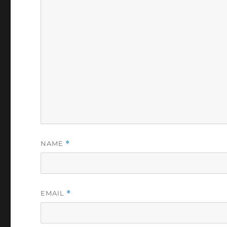
NAME
*
EMAIL
*