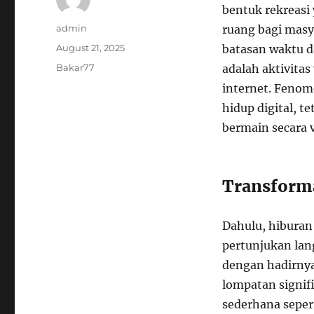
bentuk rekreasi
Author
admin
ruang bagi masy
Posted
August 21, 2025
batasan waktu d
on
Tags
Bakar77
adalah aktivitas
internet. Fenom
hidup digital, 
bermain secara v
Transforma
Dahulu, hiburan 
pertunjukan la
dengan hadirnya
lompatan signi
sederhana seper