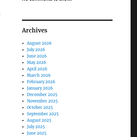
n
Archives
August 2026
July 2026
June 2026
May 2026
April 2026
March 2026
February 2026
January 2026
December 2025
November 2025
October 2025
September 2025
August 2025
July 2025
June 2025