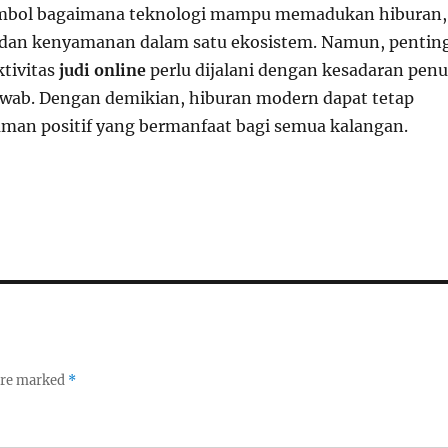
simbol bagaimana teknologi mampu memadukan hiburan,
l, dan kenyamanan dalam satu ekosistem. Namun, pentin
ktivitas
judi online
perlu dijalani dengan kesadaran pen
wab. Dengan demikian, hiburan modern dapat tetap
man positif yang bermanfaat bagi semua kalangan.
 are marked
*