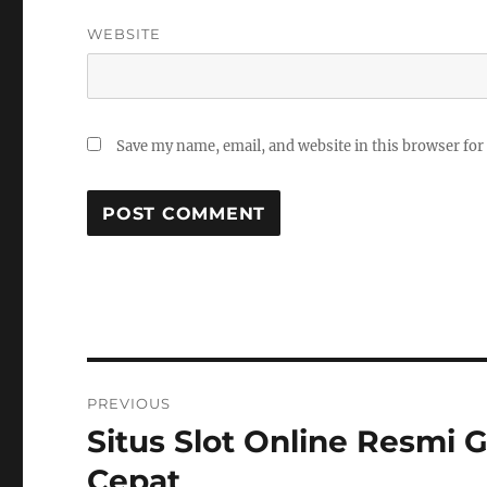
WEBSITE
Save my name, email, and website in this browser for
Post
PREVIOUS
navigation
Situs Slot Online Resmi 
Previous
post:
Cepat