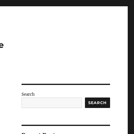
e
Search
SEARCH