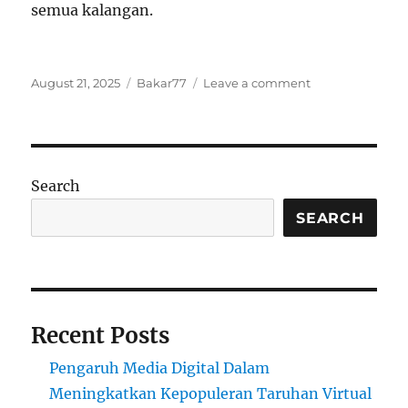
semua kalangan.
Posted
Tags
on
August 21, 2025
Bakar77
Leave a comment
on
Jejak
Digital
Hiburan
Modern
yang
Search
Semakin
Dinamis
SEARCH
Recent Posts
Pengaruh Media Digital Dalam
Meningkatkan Kepopuleran Taruhan Virtual