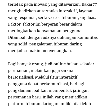
terletak pada inovasi yang ditawarkan. Bakar77
menghadirkan antarmuka interaktif, layanan
yang responsif, serta variasi hiburan yang luas.
Faktor-faktor ini berperan besar dalam
meningkatkan kenyamanan pengguna.
Ditambah dengan adanya dukungan komunitas
yang solid, pengalaman hiburan daring
menjadi semakin menyenangkan.
Bagi banyak orang,
judi online
bukan sekadar
permainan, melainkan juga sarana
bersosialisasi. Melalui fitur interaktif,
pengguna dapat berkomunikasi, berbagi
pengalaman, bahkan membentuk jaringan
pertemanan baru. Inilah yang menjadikan
platform hiburan daring memiliki nilai lebih