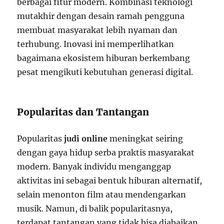
berbagai fitur modern. Kombinasi teknologi
mutakhir dengan desain ramah pengguna
membuat masyarakat lebih nyaman dan
terhubung. Inovasi ini memperlihatkan
bagaimana ekosistem hiburan berkembang
pesat mengikuti kebutuhan generasi digital.
Popularitas dan Tantangan
Popularitas
judi online
meningkat seiring
dengan gaya hidup serba praktis masyarakat
modern. Banyak individu menganggap
aktivitas ini sebagai bentuk hiburan alternatif,
selain menonton film atau mendengarkan
musik. Namun, di balik popularitasnya,
terdapat tantangan yang tidak bisa diabaikan.