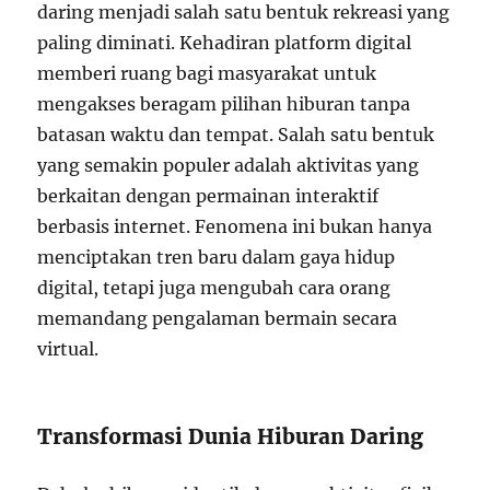
daring menjadi salah satu bentuk rekreasi yang
paling diminati. Kehadiran platform digital
memberi ruang bagi masyarakat untuk
mengakses beragam pilihan hiburan tanpa
batasan waktu dan tempat. Salah satu bentuk
yang semakin populer adalah aktivitas yang
berkaitan dengan permainan interaktif
berbasis internet. Fenomena ini bukan hanya
menciptakan tren baru dalam gaya hidup
digital, tetapi juga mengubah cara orang
memandang pengalaman bermain secara
virtual.
Transformasi Dunia Hiburan Daring