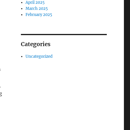
April 2025
March 2025
February 2025
Categories
Uncategorized
a
,
g