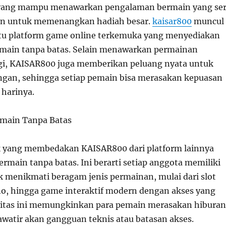
a yang mampu menawarkan pengalaman bermain yang se
an untuk memenangkan hadiah besar.
kaisar800
muncul
atu platform game online terkemuka yang menyediakan
main tanpa batas. Selain menawarkan permainan
ggi, KAISAR800 juga memberikan peluang nyata untuk
gan, sehingga setiap pemain bisa merasakan kepuasan
 harinya.
main Tanpa Batas
k yang membedakan KAISAR800 dari platform lainnya
rmain tanpa batas. Ini berarti setiap anggota memiliki
 menikmati beragam jenis permainan, mulai dari slot
sino, hingga game interaktif modern dengan akses yang
litas ini memungkinkan para pemain merasakan hiburan
awatir akan gangguan teknis atau batasan akses.