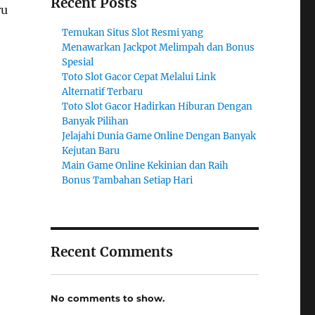
Recent Posts
ru
Temukan Situs Slot Resmi yang
Menawarkan Jackpot Melimpah dan Bonus
Spesial
Toto Slot Gacor Cepat Melalui Link
Alternatif Terbaru
Toto Slot Gacor Hadirkan Hiburan Dengan
Banyak Pilihan
Jelajahi Dunia Game Online Dengan Banyak
Kejutan Baru
Main Game Online Kekinian dan Raih
Bonus Tambahan Setiap Hari
Recent Comments
No comments to show.