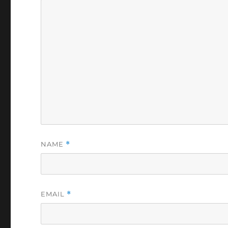
NAME
*
EMAIL
*