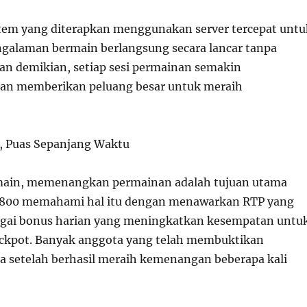
istem yang diterapkan menggunakan server tercepat untu
galaman bermain berlangsung secara lancar tanpa
n demikian, setiap sesi permainan semakin
an memberikan peluang besar untuk meraih
, Puas Sepanjang Waktu
main, memenangkan permainan adalah tujuan utama
800 memahami hal itu dengan menawarkan RTP yang
agai bonus harian yang meningkatkan kesempatan untu
ckpot. Banyak anggota yang telah membuktikan
 setelah berhasil meraih kemenangan beberapa kali