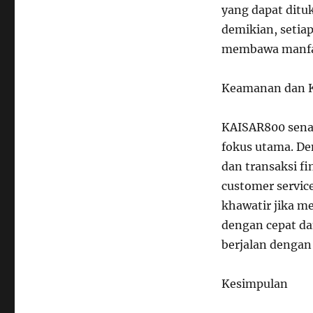
yang dapat dit
demikian, setia
membawa manfa
Keamanan dan 
KAISAR800 sena
fokus utama. De
dan transaksi fi
customer servic
khawatir jika m
dengan cepat d
berjalan dengan 
Kesimpulan