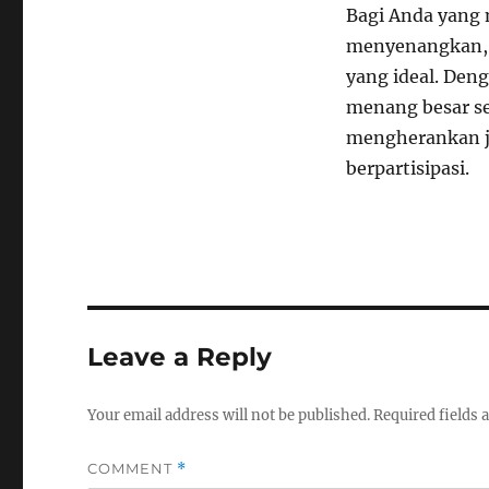
Bagi Anda yang 
menyenangkan, 
yang ideal. Den
menang besar se
mengherankan ji
berpartisipasi.
Leave a Reply
Your email address will not be published.
Required fields
COMMENT
*