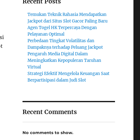
Recent Posts
Temukan Teknik Rahasia Mendapatkan
Jackpot dari Situs Slot Gacor Paling Baru
Agen Togel HK Terpercaya Dengan
Pelayanan Optimal
si
Perbedaan Tingkat Volatilitas dan
ot
Dampaknya terhadap Peluang Jackpot
Pengaruh Media Digital Dalam
Meningkatkan Kepopuleran Taruhan
Virtual
Strategi Efektif Mengelola Keuangan Saat
Berpartisipasi dalam Judi Slot
Recent Comments
No comments to show.