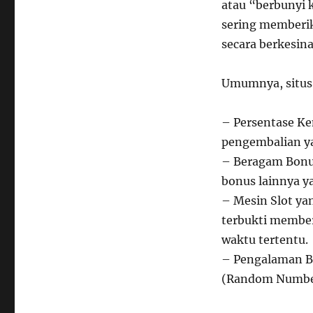
atau “berbunyi 
sering memberi
secara berkesi
Umumnya, situs 
– Persentase Ke
pengembalian ya
– Beragam Bonus 
bonus lainnya 
– Mesin Slot y
terbukti membe
waktu tertentu.
– Pengalaman B
(Random Number 