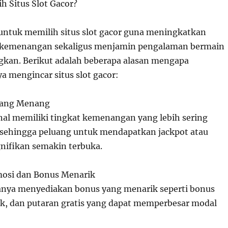
 Situs Slot Gacor?
untuk memilih situs slot gacor guna meningkatkan
 kemenangan sekaligus menjamin pengalaman bermain
kan. Berikut adalah beberapa alasan mengapa
a mengincar situs slot gacor:
luang Menang
enal memiliki tingkat kemenangan yang lebih sering
, sehingga peluang untuk mendapatkan jackpot atau
ifikan semakin terbuka.
mosi dan Bonus Menarik
sanya menyediakan bonus yang menarik seperti bonus
ck, dan putaran gratis yang dapat memperbesar modal