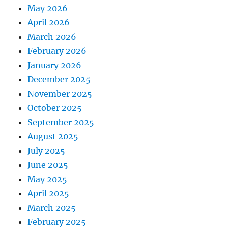
May 2026
April 2026
March 2026
February 2026
January 2026
December 2025
November 2025
October 2025
September 2025
August 2025
July 2025
June 2025
May 2025
April 2025
March 2025
February 2025