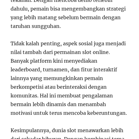
tekanan. Dengan mencoba demo terlebih
dahulu, pemain bisa mengembangkan strategi
yang lebih matang sebelum bermain dengan
taruhan sungguhan.
Tidak kalah penting, aspek sosial juga menjadi
nilai tambah dari permainan slot online.
Banyak platform kini menyediakan
leaderboard, turnamen, dan fitur interaktif
lainnya yang memungkinkan pemain
berkompetisi atau berinteraksi dengan
komunitas. Hal ini membuat pengalaman
bermain lebih dinamis dan menambah
motivasi untuk terus mencoba keberuntungan.
Kesimpulannya, dunia slot menawarkan lebih