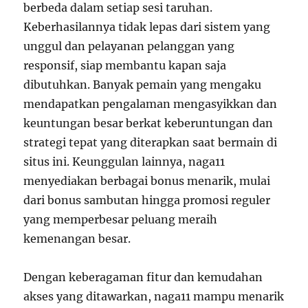
berbeda dalam setiap sesi taruhan.
Keberhasilannya tidak lepas dari sistem yang
unggul dan pelayanan pelanggan yang
responsif, siap membantu kapan saja
dibutuhkan. Banyak pemain yang mengaku
mendapatkan pengalaman mengasyikkan dan
keuntungan besar berkat keberuntungan dan
strategi tepat yang diterapkan saat bermain di
situs ini. Keunggulan lainnya, naga11
menyediakan berbagai bonus menarik, mulai
dari bonus sambutan hingga promosi reguler
yang memperbesar peluang meraih
kemenangan besar.
Dengan keberagaman fitur dan kemudahan
akses yang ditawarkan, naga11 mampu menarik