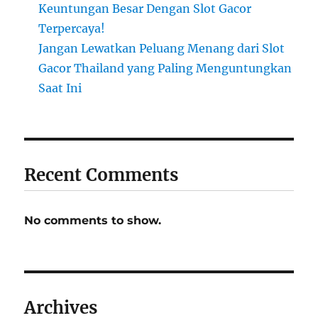
Keuntungan Besar Dengan Slot Gacor
Terpercaya!
Jangan Lewatkan Peluang Menang dari Slot
Gacor Thailand yang Paling Menguntungkan
Saat Ini
Recent Comments
No comments to show.
Archives