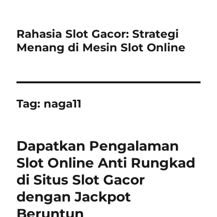
Rahasia Slot Gacor: Strategi
Menang di Mesin Slot Online
Tag:
naga11
Dapatkan Pengalaman
Slot Online Anti Rungkad
di Situs Slot Gacor
dengan Jackpot
Beruntun