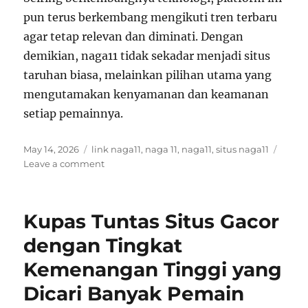
pun terus berkembang mengikuti tren terbaru
agar tetap relevan dan diminati. Dengan
demikian, naga11 tidak sekadar menjadi situs
taruhan biasa, melainkan pilihan utama yang
mengutamakan kenyamanan dan keamanan
setiap pemainnya.
Posted
Tags
May 14, 2026
link naga11
,
naga 11
,
naga11
,
situs naga11
on
on
Leave a comment
Dapatkan
Pengalaman
Slot
Kupas Tuntas Situs Gacor
Online
Anti
dengan Tingkat
Rungkad
Kemenangan Tinggi yang
di
Situs
Dicari Banyak Pemain
Slot
Gacor