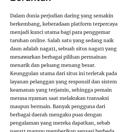
Dalam dunia perjudian daring yang semakin
berkembang, keberadaan platform terpercaya
menjadi kunci utama bagi para penggemar
taruhan online. Salah satu yang sedang naik
daun adalah naga11, sebuah situs naga11 yang
menawarkan berbagai pilihan permainan
menarik dan peluang menang besar.
Keunggulan utama dari situs ini terletak pada
layanan pelanggan yang responsif dan sistem
keamanan yang terjamin, sehingga pemain
merasa nyaman saat melakukan transaksi
maupun bermain. Banyak pengguna dari
berbagai daerah mengaku puas dengan
pengalaman yang mereka dapatkan, sebab
naga11 mampu memberikan sensasi berbeda