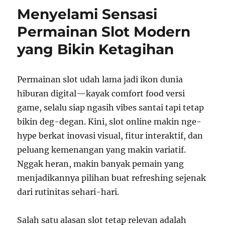
Slot
Menyelami Sensasi
Gacor
yang
Permainan Slot Modern
Menguntungkan
yang Bikin Ketagihan
Permainan slot udah lama jadi ikon dunia
hiburan digital—kayak comfort food versi
game, selalu siap ngasih vibes santai tapi tetap
bikin deg-degan. Kini, slot online makin nge-
hype berkat inovasi visual, fitur interaktif, dan
peluang kemenangan yang makin variatif.
Nggak heran, makin banyak pemain yang
menjadikannya pilihan buat refreshing sejenak
dari rutinitas sehari-hari.
Salah satu alasan slot tetap relevan adalah