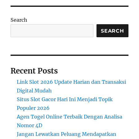
Strategi
di
Dunia
Search
Permainan
Slot
SEARCH
Recent Posts
Link Slot 2026 Update Harian dan Transaksi
Digital Mudah
Situs Slot Gacor Hari Ini Menjadi Topik
Populer 2026
Agen Togel Online Terbaik Dengan Analisa
Nomor 4D
Jangan Lewatkan Peluang Mendapatkan