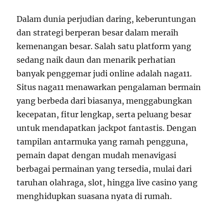
dengan
Dalam dunia perjudian daring, keberuntungan
Jackpot
Beruntun
dan strategi berperan besar dalam meraih
kemenangan besar. Salah satu platform yang
sedang naik daun dan menarik perhatian
banyak penggemar judi online adalah naga11.
Situs naga11 menawarkan pengalaman bermain
yang berbeda dari biasanya, menggabungkan
kecepatan, fitur lengkap, serta peluang besar
untuk mendapatkan jackpot fantastis. Dengan
tampilan antarmuka yang ramah pengguna,
pemain dapat dengan mudah menavigasi
berbagai permainan yang tersedia, mulai dari
taruhan olahraga, slot, hingga live casino yang
menghidupkan suasana nyata di rumah.