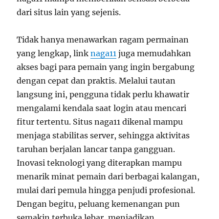
dari situs lain yang sejenis.
Tidak hanya menawarkan ragam permainan
yang lengkap, link
naga11
juga memudahkan
akses bagi para pemain yang ingin bergabung
dengan cepat dan praktis. Melalui tautan
langsung ini, pengguna tidak perlu khawatir
mengalami kendala saat login atau mencari
fitur tertentu. Situs naga11 dikenal mampu
menjaga stabilitas server, sehingga aktivitas
taruhan berjalan lancar tanpa gangguan.
Inovasi teknologi yang diterapkan mampu
menarik minat pemain dari berbagai kalangan,
mulai dari pemula hingga penjudi profesional.
Dengan begitu, peluang kemenangan pun
semakin terbuka lebar, menjadikan