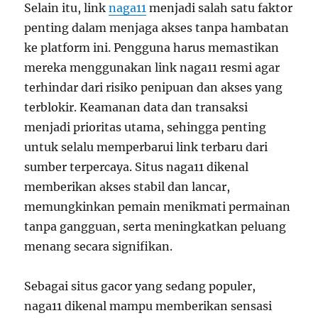
Selain itu, link
naga11
menjadi salah satu faktor
penting dalam menjaga akses tanpa hambatan
ke platform ini. Pengguna harus memastikan
mereka menggunakan link naga11 resmi agar
terhindar dari risiko penipuan dan akses yang
terblokir. Keamanan data dan transaksi
menjadi prioritas utama, sehingga penting
untuk selalu memperbarui link terbaru dari
sumber terpercaya. Situs naga11 dikenal
memberikan akses stabil dan lancar,
memungkinkan pemain menikmati permainan
tanpa gangguan, serta meningkatkan peluang
menang secara signifikan.
Sebagai situs gacor yang sedang populer,
naga11 dikenal mampu memberikan sensasi