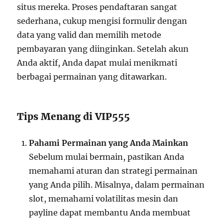
situs mereka. Proses pendaftaran sangat
sederhana, cukup mengisi formulir dengan
data yang valid dan memilih metode
pembayaran yang diinginkan. Setelah akun
Anda aktif, Anda dapat mulai menikmati
berbagai permainan yang ditawarkan.
Tips Menang di VIP555
Pahami Permainan yang Anda Mainkan
Sebelum mulai bermain, pastikan Anda
memahami aturan dan strategi permainan
yang Anda pilih. Misalnya, dalam permainan
slot, memahami volatilitas mesin dan
payline dapat membantu Anda membuat