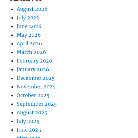
August 2026
July 2026
June 2026
May 2026
April 2026
March 2026
February 2026
January 2026
December 2025
November 2025
October 2025
September 2025
August 2025
July 2025
June 2025