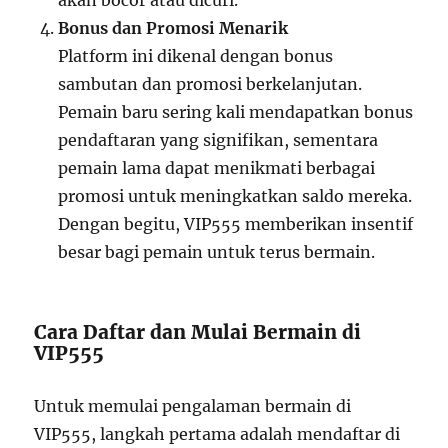
akan bocor atau dicuri.
Bonus dan Promosi Menarik
Platform ini dikenal dengan bonus
sambutan dan promosi berkelanjutan.
Pemain baru sering kali mendapatkan bonus
pendaftaran yang signifikan, sementara
pemain lama dapat menikmati berbagai
promosi untuk meningkatkan saldo mereka.
Dengan begitu, VIP555 memberikan insentif
besar bagi pemain untuk terus bermain.
Cara Daftar dan Mulai Bermain di
VIP555
Untuk memulai pengalaman bermain di
VIP555, langkah pertama adalah mendaftar di