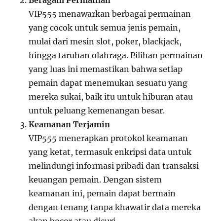
Beragam Permainan
VIP555 menawarkan berbagai permainan
yang cocok untuk semua jenis pemain,
mulai dari mesin slot, poker, blackjack,
hingga taruhan olahraga. Pilihan permainan
yang luas ini memastikan bahwa setiap
pemain dapat menemukan sesuatu yang
mereka sukai, baik itu untuk hiburan atau
untuk peluang kemenangan besar.
Keamanan Terjamin
VIP555 menerapkan protokol keamanan
yang ketat, termasuk enkripsi data untuk
melindungi informasi pribadi dan transaksi
keuangan pemain. Dengan sistem
keamanan ini, pemain dapat bermain
dengan tenang tanpa khawatir data mereka