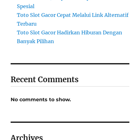
Spesial
Toto Slot Gacor Cepat Melalui Link Alternatif
Terbaru
Toto Slot Gacor Hadirkan Hiburan Dengan
Banyak Pilihan
Recent Comments
No comments to show.
Archives