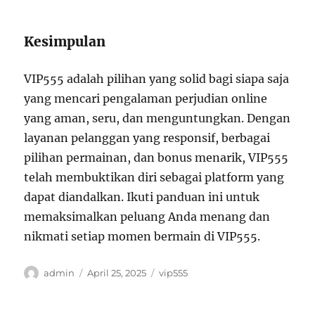
Kesimpulan
VIP555 adalah pilihan yang solid bagi siapa saja
yang mencari pengalaman perjudian online
yang aman, seru, dan menguntungkan. Dengan
layanan pelanggan yang responsif, berbagai
pilihan permainan, dan bonus menarik, VIP555
telah membuktikan diri sebagai platform yang
dapat diandalkan. Ikuti panduan ini untuk
memaksimalkan peluang Anda menang dan
nikmati setiap momen bermain di VIP555.
Author
Posted
Tags
admin
April 25, 2025
vip555
on