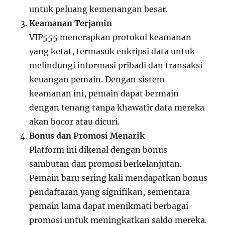
untuk peluang kemenangan besar.
Keamanan Terjamin
VIP555 menerapkan protokol keamanan
yang ketat, termasuk enkripsi data untuk
melindungi informasi pribadi dan transaksi
keuangan pemain. Dengan sistem
keamanan ini, pemain dapat bermain
dengan tenang tanpa khawatir data mereka
akan bocor atau dicuri.
Bonus dan Promosi Menarik
Platform ini dikenal dengan bonus
sambutan dan promosi berkelanjutan.
Pemain baru sering kali mendapatkan bonus
pendaftaran yang signifikan, sementara
pemain lama dapat menikmati berbagai
promosi untuk meningkatkan saldo mereka.