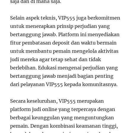
saja dan di mana saja.
Selain aspek teknis, VIP555 juga berkomitmen
untuk menerapkan prinsip perjudian yang
bertanggung jawab. Platform ini menyediakan
fitur pembatasan deposit dan waktu bermain
untuk membantu pemain mengelola aktivitas
judi mereka agar tetap sehat dan tidak
berlebihan. Edukasi mengenai perjudian yang
bertanggung jawab menjadi bagian penting
dari pelayanan VIP555 kepada komunitasnya.
Secara keseluruhan, VIP555 merupakan
platform judi online yang terpercaya dengan
berbagai keunggulan yang menguntungkan
pemain. Dengan kombinasi keamanan tinggi,