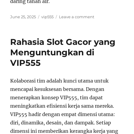
daring tanah air.
Posted
Tags
on
June 25, 2025
vip555
Leave a comment
on
VIP555:
Platform
Terpercaya
Rahasia Slot Gacor yang
untuk
Pengalaman
Menguntungkan di
Judi
VIP555
Online
yang
Optimal
Kolaborasi tim adalah kunci utama untuk
mencapai kesuksesan bersama. Dengan
menerapkan konsep VIP555, tim dapat
meningkatkan efisiensi kerja sama mereka.
VIP555 hadir dengan empat dimensi utama:
diri, dinamika, desain, dan dampak. Setiap
dimensi ini memberikan kerangka kerja yang