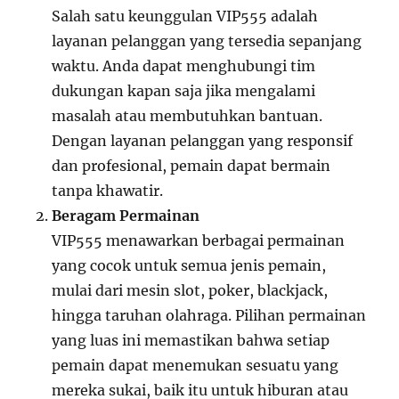
Salah satu keunggulan VIP555 adalah
layanan pelanggan yang tersedia sepanjang
waktu. Anda dapat menghubungi tim
dukungan kapan saja jika mengalami
masalah atau membutuhkan bantuan.
Dengan layanan pelanggan yang responsif
dan profesional, pemain dapat bermain
tanpa khawatir.
Beragam Permainan
VIP555 menawarkan berbagai permainan
yang cocok untuk semua jenis pemain,
mulai dari mesin slot, poker, blackjack,
hingga taruhan olahraga. Pilihan permainan
yang luas ini memastikan bahwa setiap
pemain dapat menemukan sesuatu yang
mereka sukai, baik itu untuk hiburan atau