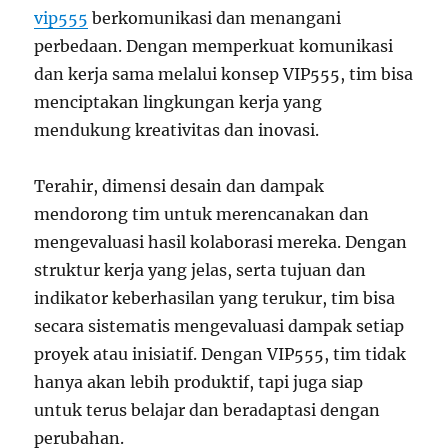
vip555
berkomunikasi dan menangani
perbedaan. Dengan memperkuat komunikasi
dan kerja sama melalui konsep VIP555, tim bisa
menciptakan lingkungan kerja yang
mendukung kreativitas dan inovasi.
Terahir, dimensi desain dan dampak
mendorong tim untuk merencanakan dan
mengevaluasi hasil kolaborasi mereka. Dengan
struktur kerja yang jelas, serta tujuan dan
indikator keberhasilan yang terukur, tim bisa
secara sistematis mengevaluasi dampak setiap
proyek atau inisiatif. Dengan VIP555, tim tidak
hanya akan lebih produktif, tapi juga siap
untuk terus belajar dan beradaptasi dengan
perubahan.