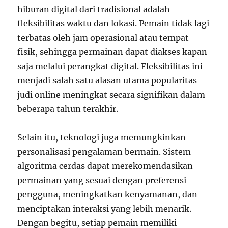
hiburan digital dari tradisional adalah
fleksibilitas waktu dan lokasi. Pemain tidak lagi
terbatas oleh jam operasional atau tempat
fisik, sehingga permainan dapat diakses kapan
saja melalui perangkat digital. Fleksibilitas ini
menjadi salah satu alasan utama popularitas
judi online meningkat secara signifikan dalam
beberapa tahun terakhir.
Selain itu, teknologi juga memungkinkan
personalisasi pengalaman bermain. Sistem
algoritma cerdas dapat merekomendasikan
permainan yang sesuai dengan preferensi
pengguna, meningkatkan kenyamanan, dan
menciptakan interaksi yang lebih menarik.
Dengan begitu, setiap pemain memiliki