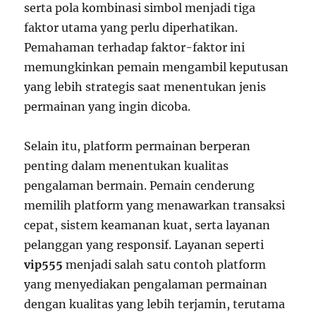
serta pola kombinasi simbol menjadi tiga
faktor utama yang perlu diperhatikan.
Pemahaman terhadap faktor-faktor ini
memungkinkan pemain mengambil keputusan
yang lebih strategis saat menentukan jenis
permainan yang ingin dicoba.
Selain itu, platform permainan berperan
penting dalam menentukan kualitas
pengalaman bermain. Pemain cenderung
memilih platform yang menawarkan transaksi
cepat, sistem keamanan kuat, serta layanan
pelanggan yang responsif. Layanan seperti
vip555
menjadi salah satu contoh platform
yang menyediakan pengalaman permainan
dengan kualitas yang lebih terjamin, terutama