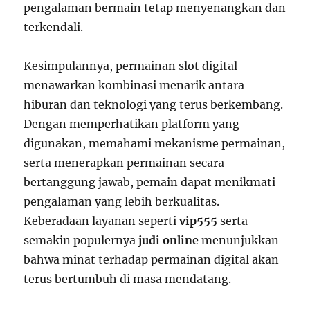
pengalaman bermain tetap menyenangkan dan
terkendali.
Kesimpulannya, permainan slot digital
menawarkan kombinasi menarik antara
hiburan dan teknologi yang terus berkembang.
Dengan memperhatikan platform yang
digunakan, memahami mekanisme permainan,
serta menerapkan permainan secara
bertanggung jawab, pemain dapat menikmati
pengalaman yang lebih berkualitas.
Keberadaan layanan seperti
vip555
serta
semakin populernya
judi online
menunjukkan
bahwa minat terhadap permainan digital akan
terus bertumbuh di masa mendatang.