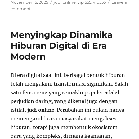
Posted
Tags
November 15, 2025
judi online
,
vip 555
,
vip555
Leave a
on
on
comment
Dinamika
Seru
Permainan
Menyingkap Dinamika
Slot
Digital
Hiburan Digital di Era
Masa
Modern
Kini
Di era digital saat ini, berbagai bentuk hiburan
telah mengalami transformasi signifikan. Salah
satu fenomena yang semakin populer adalah
perjudian daring, yang dikenal juga dengan
istilah
judi online
. Perubahan ini bukan hanya
memengaruhi cara masyarakat mengakses
hiburan, tetapi juga membentuk ekosistem
baru yang kompleks, di mana keamanan,