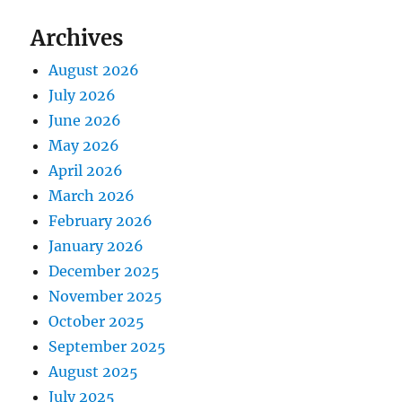
Archives
August 2026
July 2026
June 2026
May 2026
April 2026
March 2026
February 2026
January 2026
December 2025
November 2025
October 2025
September 2025
August 2025
July 2025