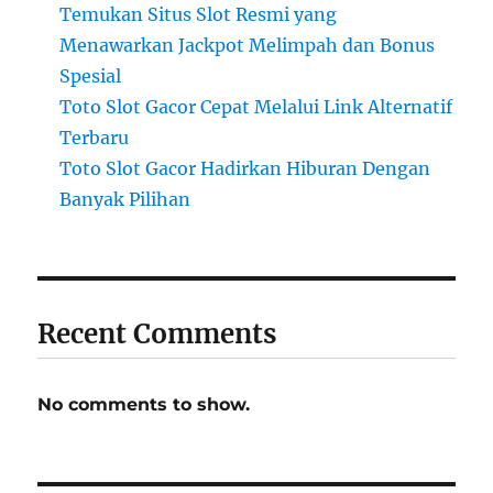
Temukan Situs Slot Resmi yang
Menawarkan Jackpot Melimpah dan Bonus
Spesial
Toto Slot Gacor Cepat Melalui Link Alternatif
Terbaru
Toto Slot Gacor Hadirkan Hiburan Dengan
Banyak Pilihan
Recent Comments
No comments to show.