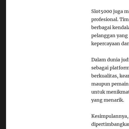
Slot5000 juga m
profesional. Ti
berbagai kendal
pelanggan yang 
kepercayaan da
Dalam dunia jud
sebagai platfor
berkualitas, ke
maupun pemain 
untuk menikmat
yang menarik.
Kesimpulannya, 
dipertimbangka