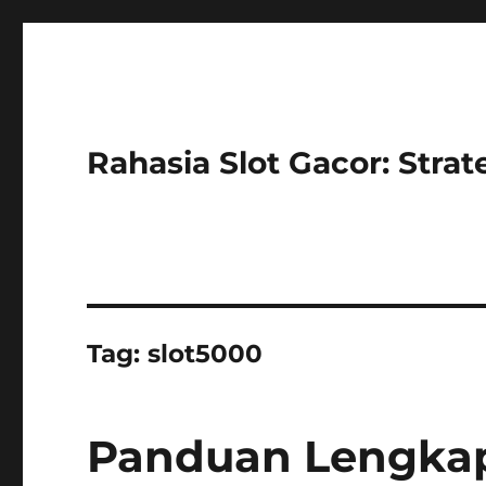
Rahasia Slot Gacor: Stra
Tag:
slot5000
Panduan Lengkap