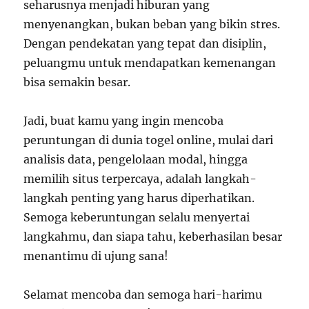
seharusnya menjadi hiburan yang
menyenangkan, bukan beban yang bikin stres.
Dengan pendekatan yang tepat dan disiplin,
peluangmu untuk mendapatkan kemenangan
bisa semakin besar.
Jadi, buat kamu yang ingin mencoba
peruntungan di dunia togel online, mulai dari
analisis data, pengelolaan modal, hingga
memilih situs terpercaya, adalah langkah-
langkah penting yang harus diperhatikan.
Semoga keberuntungan selalu menyertai
langkahmu, dan siapa tahu, keberhasilan besar
menantimu di ujung sana!
Selamat mencoba dan semoga hari-harimu