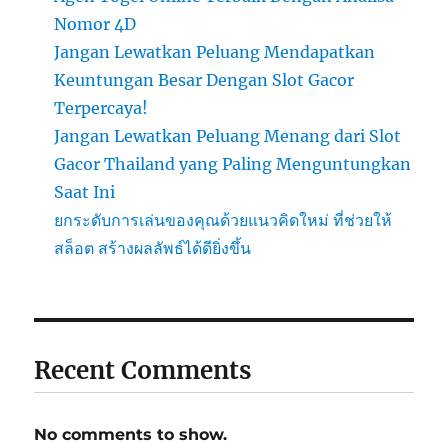
Nomor 4D
Jangan Lewatkan Peluang Mendapatkan
Keuntungan Besar Dengan Slot Gacor
Terpercaya!
Jangan Lewatkan Peluang Menang dari Slot
Gacor Thailand yang Paling Menguntungkan
Saat Ini
ยกระดับการเล่นของคุณด้วยแนวคิดใหม่ ที่ช่วยให้
สล็อต สร้างผลลัพธ์ได้ดียิ่งขึ้น
Recent Comments
No comments to show.