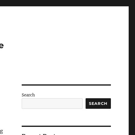
e
Search
SEARCH
ng