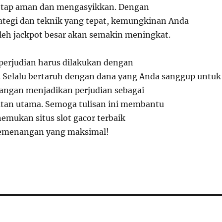
etap aman dan mengasyikkan. Dengan
tegi dan teknik yang tepat, kemungkinan Anda
eh jackpot besar akan semakin meningkat.
perjudian harus dilakukan dengan
 Selalu bertaruh dengan dana yang Anda sanggup untuk
jangan menjadikan perjudian sebagai
tan utama. Semoga tulisan ini membantu
mukan situs slot gacor terbaik
emenangan yang maksimal!