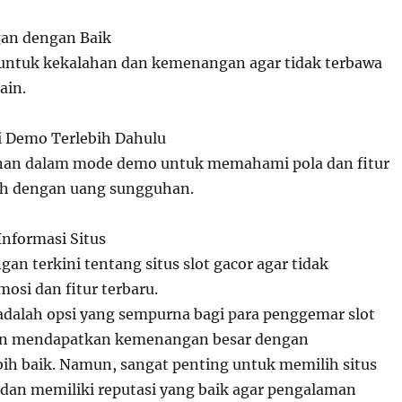
gan dengan Baik
untuk kekalahan dan kemenangan agar tidak terbawa
ain.
i Demo Terlebih Dahulu
nan dalam mode demo untuk memahami pola dan fitur
uh dengan uang sungguhan.
Informasi Situs
an terkini tentang situs slot gacor agar tidak
osi dan fitur terbaru.
r adalah opsi yang sempurna bagi para penggemar slot
gin mendapatkan kemenangan besar dengan
bih baik. Namun, sangat penting untuk memilih situs
 dan memiliki reputasi yang baik agar pengalaman