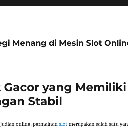
tegi Menang di Mesin Slot Onlin
t Gacor yang Memiliki
gan Stabil
judian online, permainan
slot
merupakan salah satu ya