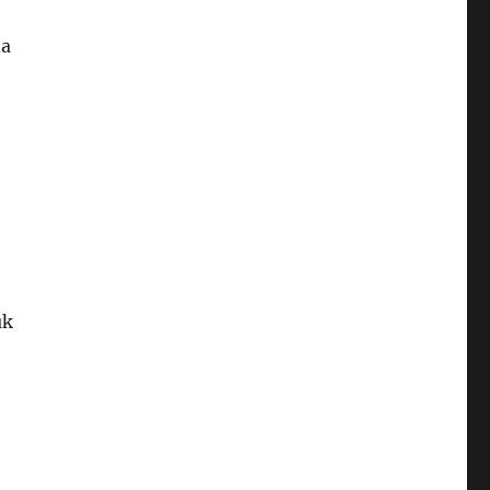
da
uk