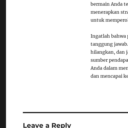
bermain Anda t
menerapkan stra
untuk memperol
Ingatlah bahwa 
tanggung jawab.
hilangkan, dan 
sumber pendapa
Anda dalam mene
dan mencapai k
Leave a Reply