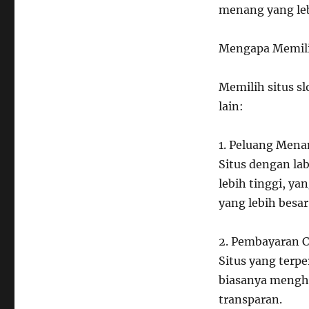
menang yang leb
Mengapa Memilih
Memilih situs sl
lain:
1. Peluang Mena
Situs dengan la
lebih tinggi, y
yang lebih besar
2. Pembayaran 
Situs yang terpe
biasanya mengh
transparan.