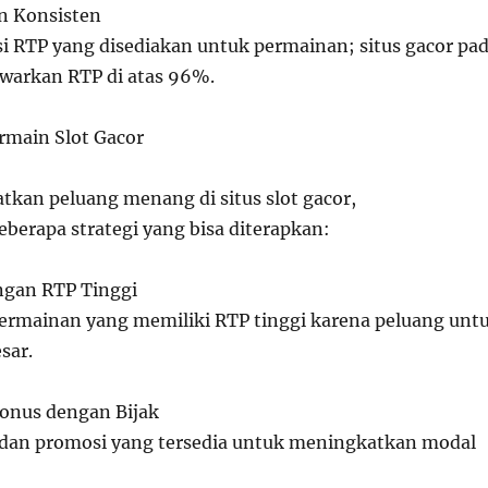
n Konsisten
si RTP yang disediakan untuk permainan; situs gacor pa
arkan RTP di atas 96%.
ermain Slot Gacor
kan peluang menang di situs slot gacor,
eberapa strategi yang bisa diterapkan:
engan RTP Tinggi
ermainan yang memiliki RTP tinggi karena peluang unt
sar.
onus dengan Bijak
dan promosi yang tersedia untuk meningkatkan modal