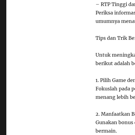
– RTP Tinggi da
Periksa informa
umumnya menaw
Tips dan Trik B
Untuk meningkat
berikut adalah b
1. Pilih Game d
Fokuslah pada p
menang lebih be
2. Manfaatkan B
Gunakan bonus 
bermain.