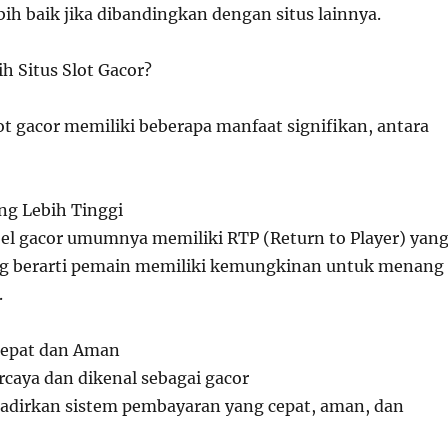
ih baik jika dibandingkan dengan situs lainnya.
 Situs Slot Gacor?
ot gacor memiliki beberapa manfaat signifikan, antara
ng Lebih Tinggi
bel gacor umumnya memiliki RTP (Return to Player) yan
ang berarti pemain memiliki kemungkinan untuk menang
.
Cepat dan Aman
rcaya dan dikenal sebagai gacor
adirkan sistem pembayaran yang cepat, aman, dan