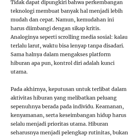
Tidak dapat dipungkiri bahwa perkembangan
teknologi membuat banyak hal menjadi lebih
mudah dan cepat. Namun, kemudahan ini
harus diimbangi dengan sikap kritis.
Analoginya seperti scrolling media sosial: kalau
terlalu larut, waktu bisa lenyap tanpa disadari.
Sama halnya dalam mengakses platform
hiburan apa pun, kontrol diri adalah kunci
utama.
Pada akhirnya, keputusan untuk terlibat dalam
aktivitas hiburan yang melibatkan peluang
sepenuhnya berada pada individu. Keamanan,
kenyamanan, serta keseimbangan hidup harus
selalu menjadi prioritas utama. Hiburan
seharusnya menjadi pelengkap rutinitas, bukan