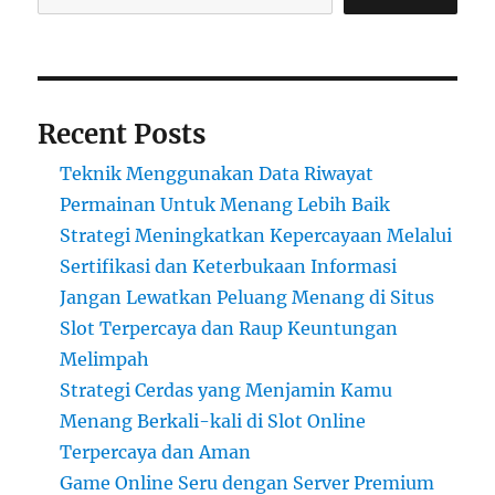
Recent Posts
Teknik Menggunakan Data Riwayat
Permainan Untuk Menang Lebih Baik
Strategi Meningkatkan Kepercayaan Melalui
Sertifikasi dan Keterbukaan Informasi
Jangan Lewatkan Peluang Menang di Situs
Slot Terpercaya dan Raup Keuntungan
Melimpah
Strategi Cerdas yang Menjamin Kamu
Menang Berkali-kali di Slot Online
Terpercaya dan Aman
Game Online Seru dengan Server Premium