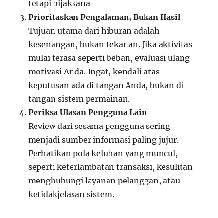
tetapi bijaksana.
Prioritaskan Pengalaman, Bukan Hasil
Tujuan utama dari hiburan adalah
kesenangan, bukan tekanan. Jika aktivitas
mulai terasa seperti beban, evaluasi ulang
motivasi Anda. Ingat, kendali atas
keputusan ada di tangan Anda, bukan di
tangan sistem permainan.
Periksa Ulasan Pengguna Lain
Review dari sesama pengguna sering
menjadi sumber informasi paling jujur.
Perhatikan pola keluhan yang muncul,
seperti keterlambatan transaksi, kesulitan
menghubungi layanan pelanggan, atau
ketidakjelasan sistem.