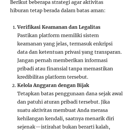
Berikut beberapa strategi agar aktivitas
hiburan tetap berada dalam batas aman:
Verifikasi Keamanan dan Legalitas
Pastikan platform memiliki sistem
keamanan yang jelas, termasuk enkripsi
data dan ketentuan privasi yang transparan.
Jangan pernah memberikan informasi
pribadi atau finansial tanpa memastikan
kredibilitas platform tersebut.
Kelola Anggaran dengan Bijak
Tetapkan batas penggunaan dana sejak awal
dan patuhi aturan pribadi tersebut. Jika
suatu aktivitas membuat Anda merasa
kehilangan kendali, saatnya menarik diri
sejenak—istirahat bukan berarti kalah,