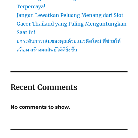
Terpercaya!
Jangan Lewatkan Peluang Menang dari Slot
Gacor Thailand yang Paling Menguntungkan
Saat Ini
ยกระดับการเล่นของคุณด้วยแนวคิดใหม่ ที่ช่วยให้
สล็อต สร้างผลลัพธ์ได้ดียิ่งขึ้น
Recent Comments
No comments to show.