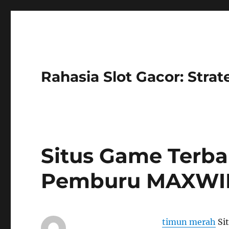
Rahasia Slot Gacor: Stra
Situs Game Terba
Pemburu MAXWI
timun merah
Sit