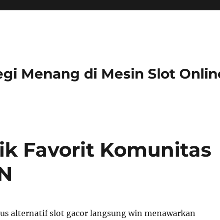
tegi Menang di Mesin Slot Onlin
ik Favorit Komunitas
N
us alternatif slot gacor langsung win menawarkan