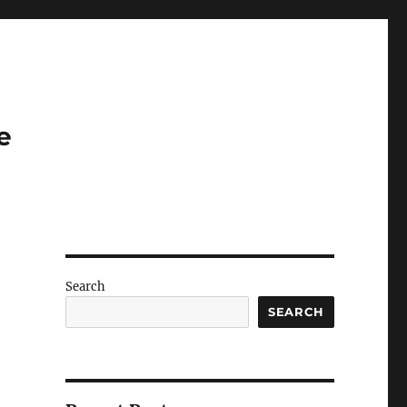
e
Search
SEARCH