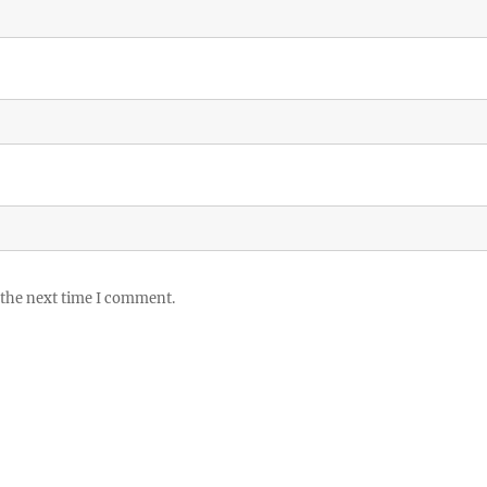
 the next time I comment.