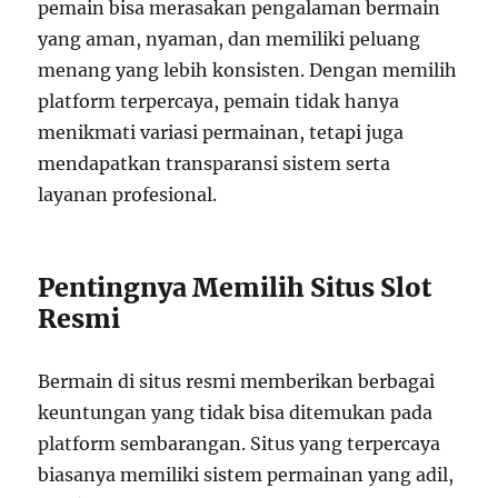
pemain bisa merasakan pengalaman bermain
yang aman, nyaman, dan memiliki peluang
menang yang lebih konsisten. Dengan memilih
platform terpercaya, pemain tidak hanya
menikmati variasi permainan, tetapi juga
mendapatkan transparansi sistem serta
layanan profesional.
Pentingnya Memilih Situs Slot
Resmi
Bermain di situs resmi memberikan berbagai
keuntungan yang tidak bisa ditemukan pada
platform sembarangan. Situs yang terpercaya
biasanya memiliki sistem permainan yang adil,