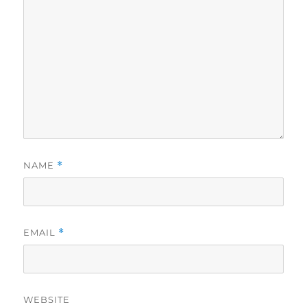
NAME
*
EMAIL
*
WEBSITE