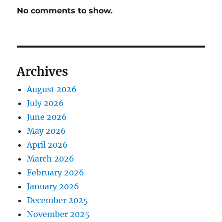
No comments to show.
Archives
August 2026
July 2026
June 2026
May 2026
April 2026
March 2026
February 2026
January 2026
December 2025
November 2025