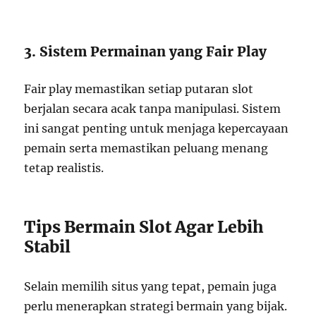
3. Sistem Permainan yang Fair Play
Fair play memastikan setiap putaran slot
berjalan secara acak tanpa manipulasi. Sistem
ini sangat penting untuk menjaga kepercayaan
pemain serta memastikan peluang menang
tetap realistis.
Tips Bermain Slot Agar Lebih
Stabil
Selain memilih situs yang tepat, pemain juga
perlu menerapkan strategi bermain yang bijak.