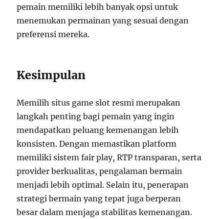
pemain memiliki lebih banyak opsi untuk
menemukan permainan yang sesuai dengan
preferensi mereka.
Kesimpulan
Memilih situs game slot resmi merupakan
langkah penting bagi pemain yang ingin
mendapatkan peluang kemenangan lebih
konsisten. Dengan memastikan platform
memiliki sistem fair play, RTP transparan, serta
provider berkualitas, pengalaman bermain
menjadi lebih optimal. Selain itu, penerapan
strategi bermain yang tepat juga berperan
besar dalam menjaga stabilitas kemenangan.