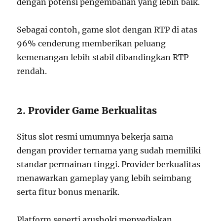
dengan potensi pengembalian yang lebih baik.
Sebagai contoh, game slot dengan RTP di atas
96% cenderung memberikan peluang
kemenangan lebih stabil dibandingkan RTP
rendah.
2. Provider Game Berkualitas
Situs slot resmi umumnya bekerja sama
dengan provider ternama yang sudah memiliki
standar permainan tinggi. Provider berkualitas
menawarkan gameplay yang lebih seimbang
serta fitur bonus menarik.
Platform seperti arushoki menyediakan