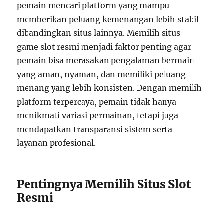
pemain mencari platform yang mampu
memberikan peluang kemenangan lebih stabil
dibandingkan situs lainnya. Memilih situs
game slot resmi menjadi faktor penting agar
pemain bisa merasakan pengalaman bermain
yang aman, nyaman, dan memiliki peluang
menang yang lebih konsisten. Dengan memilih
platform terpercaya, pemain tidak hanya
menikmati variasi permainan, tetapi juga
mendapatkan transparansi sistem serta
layanan profesional.
Pentingnya Memilih Situs Slot
Resmi