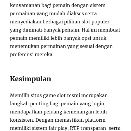
kenyamanan bagi pemain dengan sistem
permainan yang mudah diakses serta
menyediakan berbagai pilihan slot populer
yang diminati banyak pemain. Hal ini membuat
pemain memiliki lebih banyak opsi untuk
menemukan permainan yang sesuai dengan
preferensi mereka.
Kesimpulan
Memilih situs game slot resmi merupakan
langkah penting bagi pemain yang ingin
mendapatkan peluang kemenangan lebih
konsisten. Dengan memastikan platform
memiliki sistem fair play, RTP transparan, serta