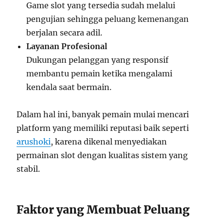
Game slot yang tersedia sudah melalui
pengujian sehingga peluang kemenangan
berjalan secara adil.
Layanan Profesional
Dukungan pelanggan yang responsif
membantu pemain ketika mengalami
kendala saat bermain.
Dalam hal ini, banyak pemain mulai mencari
platform yang memiliki reputasi baik seperti
arushoki
, karena dikenal menyediakan
permainan slot dengan kualitas sistem yang
stabil.
Faktor yang Membuat Peluang