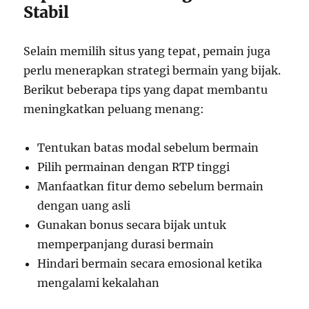
Stabil
Selain memilih situs yang tepat, pemain juga
perlu menerapkan strategi bermain yang bijak.
Berikut beberapa tips yang dapat membantu
meningkatkan peluang menang:
Tentukan batas modal sebelum bermain
Pilih permainan dengan RTP tinggi
Manfaatkan fitur demo sebelum bermain
dengan uang asli
Gunakan bonus secara bijak untuk
memperpanjang durasi bermain
Hindari bermain secara emosional ketika
mengalami kekalahan