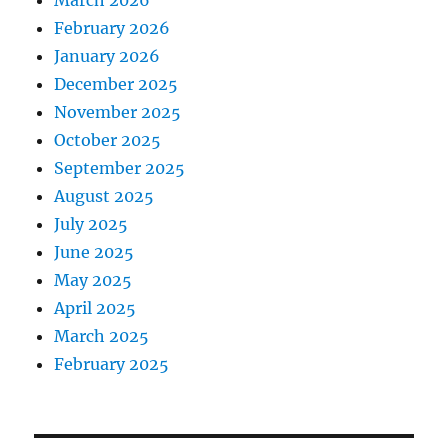
March 2026
February 2026
January 2026
December 2025
November 2025
October 2025
September 2025
August 2025
July 2025
June 2025
May 2025
April 2025
March 2025
February 2025