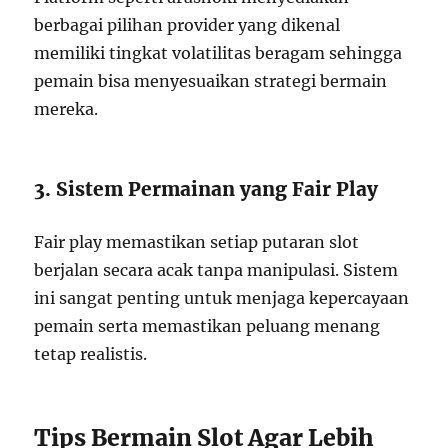
berbagai pilihan provider yang dikenal
memiliki tingkat volatilitas beragam sehingga
pemain bisa menyesuaikan strategi bermain
mereka.
3. Sistem Permainan yang Fair Play
Fair play memastikan setiap putaran slot
berjalan secara acak tanpa manipulasi. Sistem
ini sangat penting untuk menjaga kepercayaan
pemain serta memastikan peluang menang
tetap realistis.
Tips Bermain Slot Agar Lebih