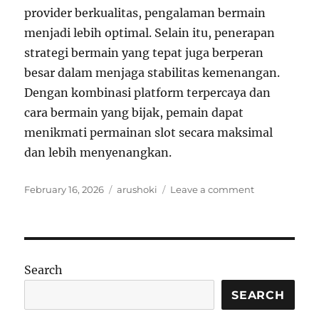
provider berkualitas, pengalaman bermain
menjadi lebih optimal. Selain itu, penerapan
strategi bermain yang tepat juga berperan
besar dalam menjaga stabilitas kemenangan.
Dengan kombinasi platform terpercaya dan
cara bermain yang bijak, pemain dapat
menikmati permainan slot secara maksimal
dan lebih menyenangkan.
Posted
Tags
on
February 16, 2026
arushoki
Leave a comment
on
Situs
Game
Slot
Resmi
yang
Search
Memberi
Peluang
SEARCH
Menang