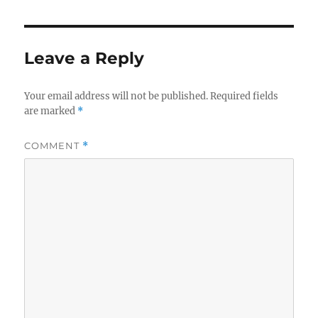
Leave a Reply
Your email address will not be published.
Required fields
are marked
*
COMMENT
*