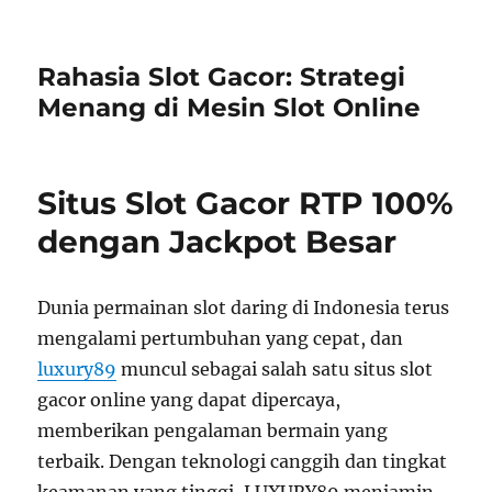
Rahasia Slot Gacor: Strategi
Menang di Mesin Slot Online
Situs Slot Gacor RTP 100%
dengan Jackpot Besar
Dunia permainan slot daring di Indonesia terus
mengalami pertumbuhan yang cepat, dan
luxury89
muncul sebagai salah satu situs slot
gacor online yang dapat dipercaya,
memberikan pengalaman bermain yang
terbaik. Dengan teknologi canggih dan tingkat