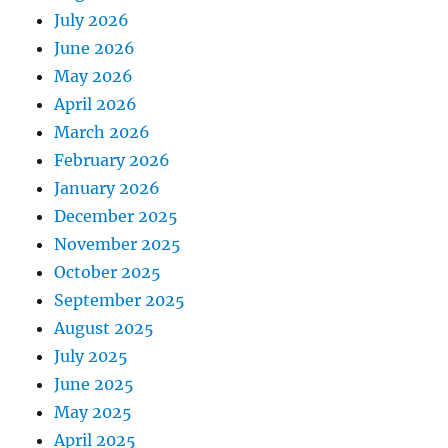
July 2026
June 2026
May 2026
April 2026
March 2026
February 2026
January 2026
December 2025
November 2025
October 2025
September 2025
August 2025
July 2025
June 2025
May 2025
April 2025