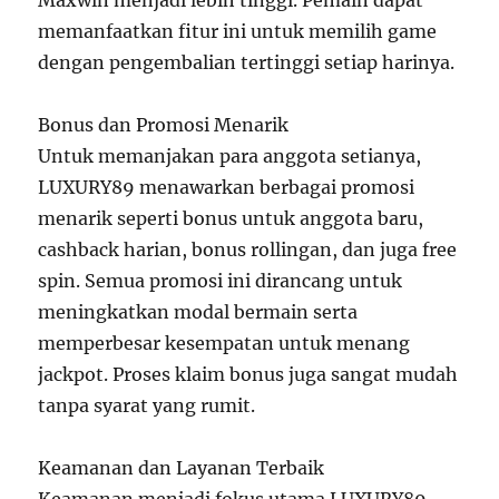
Maxwin menjadi lebih tinggi. Pemain dapat
memanfaatkan fitur ini untuk memilih game
dengan pengembalian tertinggi setiap harinya.
Bonus dan Promosi Menarik
Untuk memanjakan para anggota setianya,
LUXURY89 menawarkan berbagai promosi
menarik seperti bonus untuk anggota baru,
cashback harian, bonus rollingan, dan juga free
spin. Semua promosi ini dirancang untuk
meningkatkan modal bermain serta
memperbesar kesempatan untuk menang
jackpot. Proses klaim bonus juga sangat mudah
tanpa syarat yang rumit.
Keamanan dan Layanan Terbaik