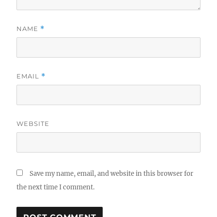
NAME
*
EMAIL
*
WEBSITE
Save my name, email, and website in this browser for
the next time I comment.