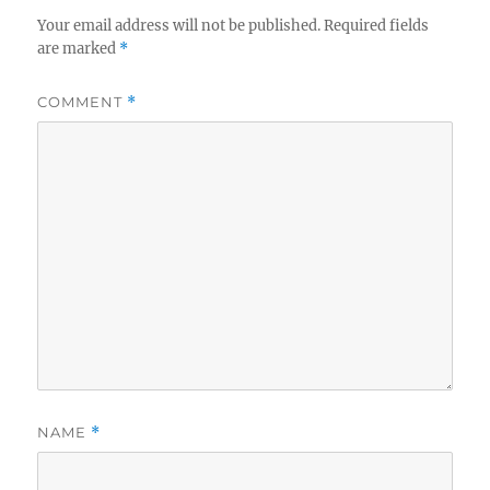
Your email address will not be published.
Required fields
are marked
*
COMMENT
*
NAME
*