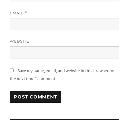
EMAIL
*
WEBSITE
Save my name, email, and website in this browser for
the next time I comment.
Post