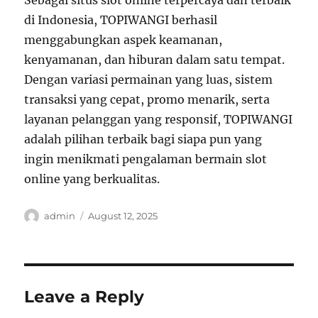
Sebagai situs slot online terpercaya dan terbaik
di Indonesia, TOPIWANGI berhasil
menggabungkan aspek keamanan,
kenyamanan, dan hiburan dalam satu tempat.
Dengan variasi permainan yang luas, sistem
transaksi yang cepat, promo menarik, serta
layanan pelanggan yang responsif, TOPIWANGI
adalah pilihan terbaik bagi siapa pun yang
ingin menikmati pengalaman bermain slot
online yang berkualitas.
Author
Posted
admin
August 12, 2025
on
Leave a Reply