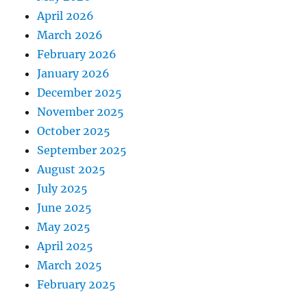
April 2026
March 2026
February 2026
January 2026
December 2025
November 2025
October 2025
September 2025
August 2025
July 2025
June 2025
May 2025
April 2025
March 2025
February 2025