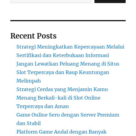
Recent Posts
Strategi Meningkatkan Kepercayaan Melalui
Sertifikasi dan Keterbukaan Informasi
Jangan Lewatkan Peluang Menang di Situs
Slot Terpercaya dan Raup Keuntungan
Melimpah
Strategi Cerdas yang Menjamin Kamu
Menang Berkali-kali di Slot Online
Terpercaya dan Aman
Game Online Seru dengan Server Premium
dan Stabil
Platform Game Andal dengan Banyak