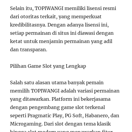
Selain itu, TOPIWANGI memiliki lisensi resmi
dari otoritas terkait, yang memperkuat
kredibilitasnya. Dengan adanya lisensi ini,
setiap permainan di situs ini diawasi dengan
ketat untuk menjamin permainan yang adil
dan transparan.
Pilihan Game Slot yang Lengkap
Salah satu alasan utama banyak pemain
memilih TOPIWANGI adalah variasi permainan
yang ditawarkan. Platform ini bekerjasama
dengan pengembang game slot terkenal
seperti Pragmatic Play, PG Soft, Habanero, dan
Microgaming. Dari slot dengan tema klasik