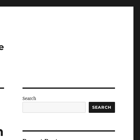
e
Search
SEARCH
n