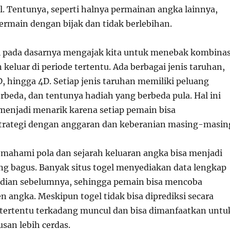
. Tentunya, seperti halnya permainan angka lainnya,
ermain dengan bijak dan tidak berlebihan.
l pada dasarnya mengajak kita untuk menebak kombinas
keluar di periode tertentu. Ada berbagai jenis taruhan,
D, hingga 4D. Setiap jenis taruhan memiliki peluang
beda, dan tentunya hadiah yang berbeda pula. Hal ini
enjadi menarik karena setiap pemain bisa
trategi dengan anggaran dan keberanian masing-masin
mahami pola dan sejarah keluaran angka bisa menjadi
ng bagus. Banyak situs togel menyediakan data lengkap
ndian sebelumnya, sehingga pemain bisa mencoba
n angka. Meskipun togel tidak bisa diprediksi secara
a tertentu terkadang muncul dan bisa dimanfaatkan untu
an lebih cerdas.