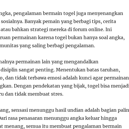
 angka, pengalaman bermain togel juga menyenangkan
 sosialnya. Banyak pemain yang berbagi tips, cerita
atau bahkan strategi mereka di forum online. Ini
uan permainan karena togel bukan hanya soal angka,
komunitas yang saling berbagi pengalaman.
 halnya permainan lain yang mengandalkan
disiplin sangat penting. Menentukan batas taruhan,
, dan tidak terbawa emosi adalah kunci agar permainan
kan. Dengan pendekatan yang bijak, togel bisa menjad
ru dan tidak membuat stres.
rang, sensasi menunggu hasil undian adalah bagian pali
. Dari rasa penasaran menunggu angka keluar hingga
at menang, semua itu membuat pengalaman bermain