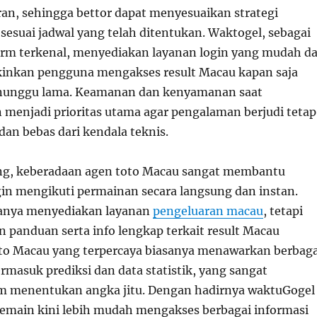
an, sehingga bettor dapat menyesuaikan strategi
sesuai jadwal yang telah ditentukan. Waktogel, sebagai
form terkenal, menyediakan layanan login yang mudah d
inkan pengguna mengakses result Macau kapan saja
nunggu lama. Keamanan dan kenyamanan saat
 menjadi prioritas utama agar pengalaman berjudi tetap
n bebas dari kendala teknis.
ing, keberadaan agen toto Macau sangat membantu
in mengikuti permainan secara langsung dan instan.
hanya menyediakan layanan
pengeluaran macau
, tetapi
 panduan serta info lengkap terkait result Macau
toto Macau yang terpercaya biasanya menawarkan berbaga
ermasuk prediksi dan data statistik, yang sangat
 menentukan angka jitu. Dengan hadirnya waktuGogel
pemain kini lebih mudah mengakses berbagai informasi