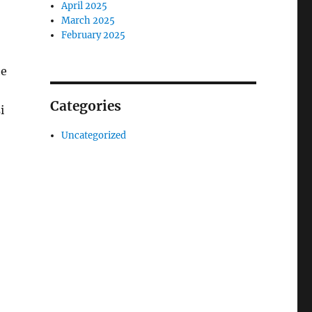
April 2025
March 2025
February 2025
te
Categories
i
Uncategorized