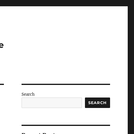
e
Search
SEARCH