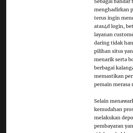
Sebagai bandar t
menghadirkan pe
terus ingin men
atas4d login, b
layanan custome
daring tidak ha
pilihan situs y
menarik serta b
berbagai kalanga
memastikan perm
pemain merasa 
Selain menawark
kemudahan prose
melakukan depos
pembayaran yang 