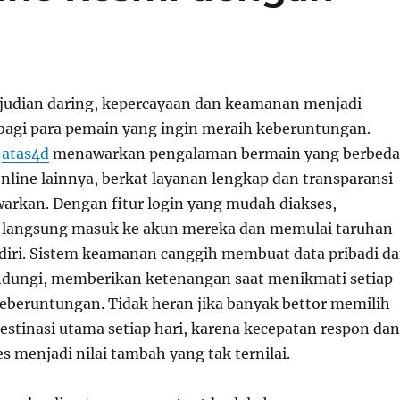
judian daring, kepercayaan dan keamanan menjadi
 bagi para pemain yang ingin meraih keberuntungan.
i
atas4d
menawarkan pengalaman bermain yang berbeda
 online lainnya, berkat layanan lengkap dan transparansi
arkan. Dengan fitur login yang mudah diakses,
 langsung masuk ke akun mereka dan memulai taruhan
diri. Sistem keamanan canggih membuat data pribadi d
indungi, memberikan ketenangan saat menikmati setiap
eberuntungan. Tidak heran jika banyak bettor memilih
estinasi utama setiap hari, karena kecepatan respon dan
 menjadi nilai tambah yang tak ternilai.