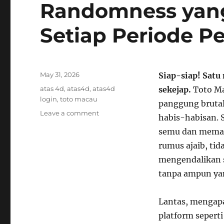
Randomness yang
Setiap Periode 
Posted
May 31, 2026
Siap-siap! Satu
on
Tags
atas 4d
,
atas4d
,
atas4d
sekejap.
Toto Ma
login
,
toto macau
panggung brutal
on
Leave a comment
habis-habisan. 
Toto
semu dan memak
Macau
4D
rumus ajaib, tid
dan
mengendalikan 
Konsep
tanpa ampun yan
Randomness
yang
Menentukan
Lantas, mengap
Hasil
platform sepert
Setiap