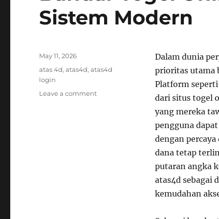
Sistem Modern
Posted
May 11, 2026
Dalam dunia per
on
Tags
atas 4d
,
atas4d
,
atas4d
prioritas utama
login
Platform sepert
on
Leave a comment
dari situs togel
Raih
yang mereka taw
Kemenangan
Spektakuler
pengguna dapat
di
dengan percaya 
Situs
dana tetap terl
Bandar
Togel
putaran angka k
Online
atas4d sebagai d
Resmi
kemudahan akses
dengan
Sistem
Modern