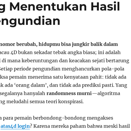
 Menentukan Hasil
Pengundian
 nomor berubah, hidupmu bisa jungkir balik dalam
cau 4D bukan sekadar tebak angka biasa; ini adalah
 di mana keberuntungan dan keacakan sejati bertarung
Setiap periode pengundian menghancurkan pola-pola
sa pemain menerima satu kenyataan pahit: tidak ada
ak ada ‘orang dalam’, dan tidak ada prediksi pasti. Yang
segalanya hanyalah
randomness murni
—algoritma
g meludahi semua teori konspirasi.
a para pemain berbondong-bondong mengakses
i
atas4d login
? Karena mereka paham bahwa meski hasil