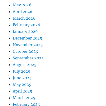
May 2026
April 2026
March 2026
February 2026
January 2026
December 2025
November 2025
October 2025
September 2025
August 2025
July 2025
June 2025
May 2025
April 2025
March 2025
February 2025