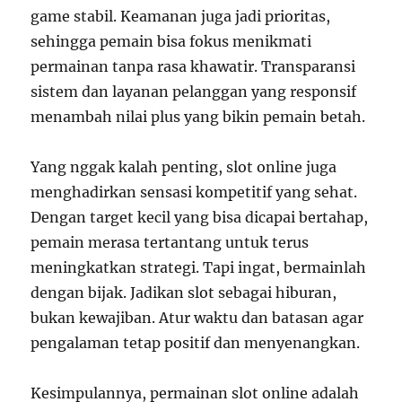
game stabil. Keamanan juga jadi prioritas,
sehingga pemain bisa fokus menikmati
permainan tanpa rasa khawatir. Transparansi
sistem dan layanan pelanggan yang responsif
menambah nilai plus yang bikin pemain betah.
Yang nggak kalah penting, slot online juga
menghadirkan sensasi kompetitif yang sehat.
Dengan target kecil yang bisa dicapai bertahap,
pemain merasa tertantang untuk terus
meningkatkan strategi. Tapi ingat, bermainlah
dengan bijak. Jadikan slot sebagai hiburan,
bukan kewajiban. Atur waktu dan batasan agar
pengalaman tetap positif dan menyenangkan.
Kesimpulannya, permainan slot online adalah