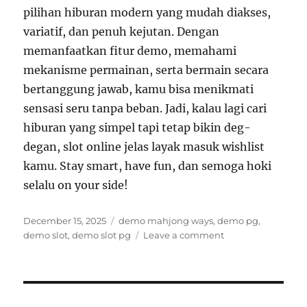
pilihan hiburan modern yang mudah diakses,
variatif, dan penuh kejutan. Dengan
memanfaatkan fitur demo, memahami
mekanisme permainan, serta bermain secara
bertanggung jawab, kamu bisa menikmati
sensasi seru tanpa beban. Jadi, kalau lagi cari
hiburan yang simpel tapi tetap bikin deg-
degan, slot online jelas layak masuk wishlist
kamu. Stay smart, have fun, dan semoga hoki
selalu on your side!
Posted
Tags
December 15, 2025
demo mahjong ways
,
demo pg
,
on
on
demo slot
,
demo slot pg
Leave a comment
Slot
Online
Kekinian:
Hiburan
Seru