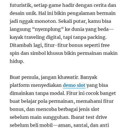
futuristik, setiap game hadir dengan cerita dan
desain unik. Hal ini bikin pengalaman bermain
jadi nggak monoton. Sekali putar, kamu bisa
langsung “nyemplung” ke dunia yang beda—
kayak traveling digital, tapi tanpa packing.
Ditambah lagi, fitur-fitur bonus seperti free
spin dan simbol khusus bikin permainan makin
hidup.
Buat pemula, jangan khawatir. Banyak
platform menyediakan
demo slot
yang bisa
dimainkan tanpa modal. Fitur ini cocok banget
buat belajar pola permainan, memahami fitur
bonus, dan mencoba berbagai jenis slot
sebelum main sungguhan. Ibarat test drive
sebelum beli mobil—aman, santai, dan anti