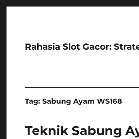
Rahasia Slot Gacor: Stra
Tag:
Sabung Ayam WS168
Teknik Sabung A