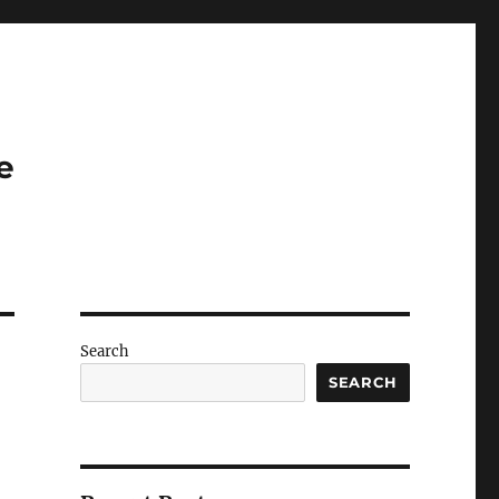
e
Search
SEARCH