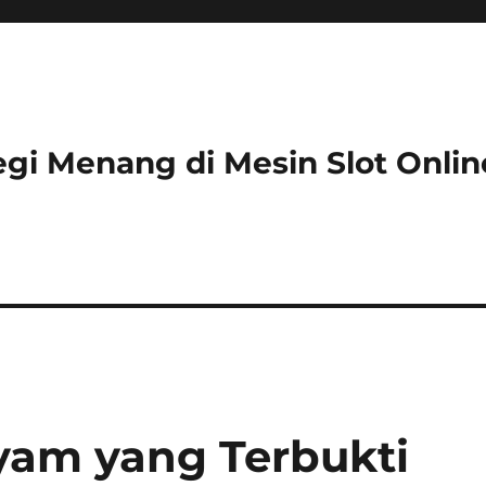
tegi Menang di Mesin Slot Onlin
yam yang Terbukti