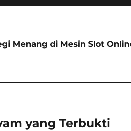
tegi Menang di Mesin Slot Onlin
yam yang Terbukti