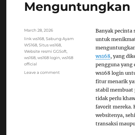
Menguntungkan
Posted
March 28, 2026
Banyak pecinta 
on
Tags
link ws168
,
Sabung Ayam
untuk menikmati
WS168
,
Situs ws168
,
menguntungkan. 
Website resmi GGSoft
,
ws168
, yang di
ws168
,
ws168 login
,
ws168
official
pengguna yang 
on
Leave a comment
ws168 login unt
Teknik
fitur menarik ya
Sabung
stabil membuat 
Ayam
yang
tidak perlu kha
Terbukti
favorit mereka.
Menguntungkan
websitenya, seh
transaksi maupu