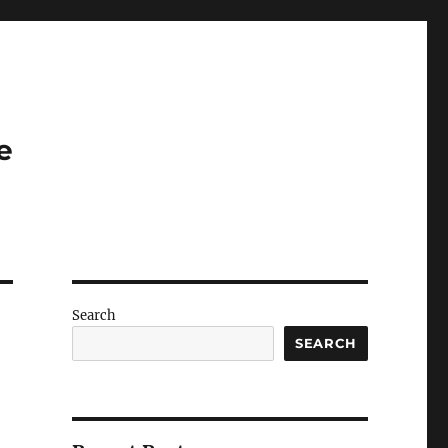
e
Search
SEARCH