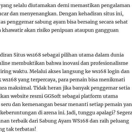
, yang selalu diutamakan demi memastikan pengalaman
ncar dan menyenangkan. Dengan kehadiran situs ini,
as penggemar sabung ayam bisa bersaing secara sehat
 khawatir akan risiko penipuan ataupun gangguan
adiran Situs ws168 sebagai pilihan utama dalam dunia
line membuktikan bahwa inovasi dan profesionalisme
eiring waktu. Melalui akses langsung ke ws168 login dan
 ws168 yang terpercaya, para pemain bisa menikmati
cara maksimal. Tidak heran jika banyak penggemar setia
an website resmi GGSoft sebagai platform utama
seru dan kemenangan besar menanti setiap pemain ya
eberuntungan di arena ini. Jadi, tunggu apalagi? Seger
nan terbaik dari Sabung Ayam WS168 dan raih peluang
g tak terbatas!