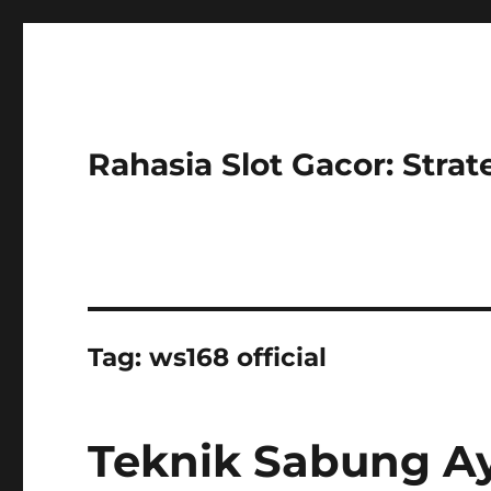
Rahasia Slot Gacor: Stra
Tag:
ws168 official
Teknik Sabung A