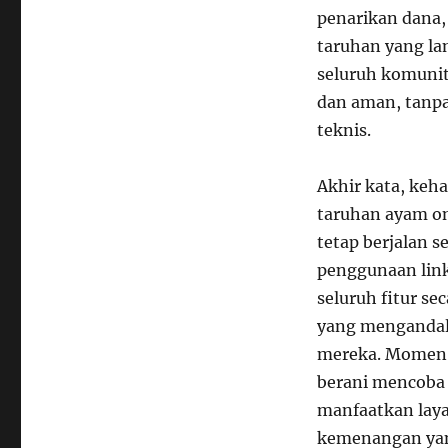
penarikan dana
taruhan yang la
seluruh komunit
dan aman, tanpa
teknis.
Akhir kata, keh
taruhan ayam on
tetap berjalan s
penggunaan link
seluruh fitur se
yang mengandalk
mereka. Momen 
berani mencoba k
manfaatkan laya
kemenangan yan