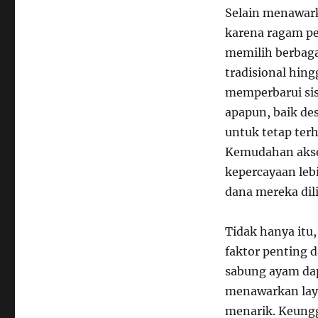
Selain menawar
karena ragam p
memilih berbagai
tradisional hing
memperbarui sis
apapun, baik de
untuk tetap ter
Kemudahan akse
kepercayaan leb
dana mereka dil
Tidak hanya itu,
faktor penting 
sabung ayam dap
menawarkan laya
menarik. Keungg