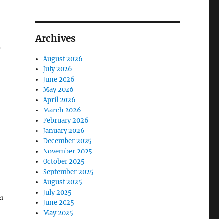
n
Archives
s
August 2026
July 2026
June 2026
May 2026
April 2026
March 2026
February 2026
January 2026
December 2025
November 2025
October 2025
September 2025
August 2025
July 2025
a
June 2025
May 2025