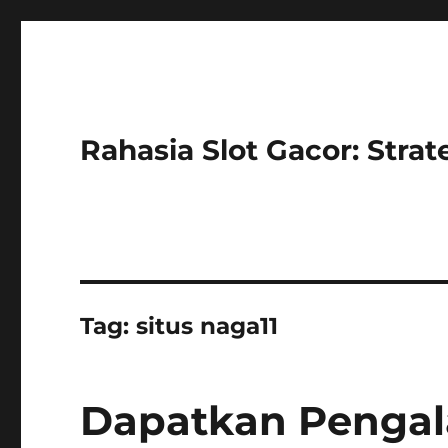
Rahasia Slot Gacor: Stra
Tag:
situs naga11
Dapatkan Pengala