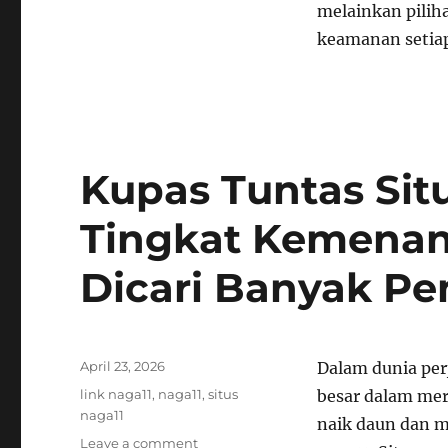
melainkan pili
keamanan setia
Kupas Tuntas Sit
Tingkat Kemenan
Dicari Banyak P
Posted
April 23, 2026
Dalam dunia per
on
Tags
link naga11
,
naga11
,
situs
besar dalam mer
naga11
naik daun dan m
on
Leave a comment