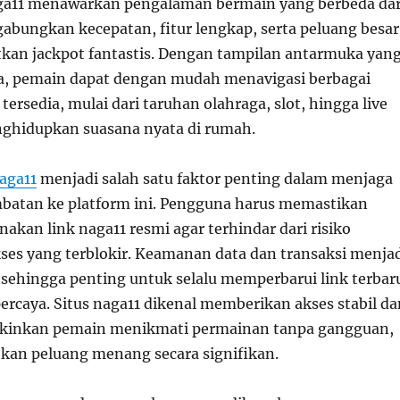
aga11 menawarkan pengalaman bermain yang berbeda dar
abungkan kecepatan, fitur lengkap, serta peluang besar
an jackpot fantastis. Dengan tampilan antarmuka yan
, pemain dapat dengan mudah menavigasi berbagai
ersedia, mulai dari taruhan olahraga, slot, hingga live
ghidupkan suasana nyata di rumah.
aga11
menjadi salah satu faktor penting dalam menjaga
batan ke platform ini. Pengguna harus memastikan
kan link naga11 resmi agar terhindar dari risiko
ses yang terblokir. Keamanan data dan transaksi menja
, sehingga penting untuk selalu memperbarui link terbar
ercaya. Situs naga11 dikenal memberikan akses stabil da
kinkan pemain menikmati permainan tanpa gangguan,
kan peluang menang secara signifikan.