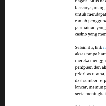
naga11. Situs n
Kupas
biasanya, mengg
Tuntas
Situs
untuk mendapatk
Gacor
ramah pengguna
dengan
permainan yang t
Tingkat
Kemenangan
casino yang men
Tinggi
yang
Selain itu, link
n
Dicari
Banyak
akses tanpa ham
Pemain
mereka mengguna
penipuan dan ak
prioritas utama
dari sumber terp
lancar, memung
serta meningkat