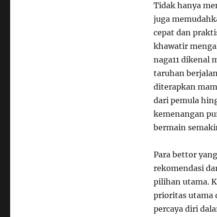
dengan
Tidak hanya me
Jackpot
juga memudahka
Beruntun
cepat dan prakti
khawatir mengala
naga11 dikenal m
taruhan berjala
diterapkan mamp
dari pemula hin
kemenangan pun
bermain semaki
Para bettor yan
rekomendasi dar
pilihan utama. 
prioritas utama 
percaya diri da