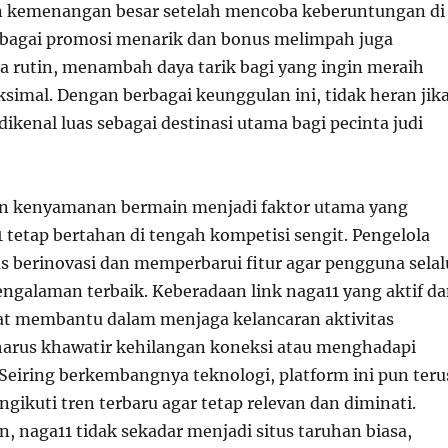
n kemenangan besar setelah mencoba keberuntungan di
erbagai promosi menarik dan bonus melimpah juga
ra rutin, menambah daya tarik bagi yang ingin meraih
imal. Dengan berbagai keunggulan ini, tidak heran jik
ikenal luas sebagai destinasi utama bagi pecinta judi
n kenyamanan bermain menjadi faktor utama yang
tetap bertahan di tengah kompetisi sengit. Pengelola
us berinovasi dan memperbarui fitur agar pengguna selal
galaman terbaik. Keberadaan link naga11 yang aktif d
at membantu dalam menjaga kelancaran aktivitas
harus khawatir kehilangan koneksi atau menghadapi
 Seiring berkembangnya teknologi, platform ini pun teru
ikuti tren terbaru agar tetap relevan dan diminati.
, naga11 tidak sekadar menjadi situs taruhan biasa,