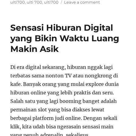
on
on
ulti700
,
ulti 700
,
ulti700
Leave a comment
Petualangan
Seru
Menemukan
Sensasi Hiburan Digital
Hiburan
Tanpa
yang Bikin Waktu Luang
Batas
Makin Asik
di
Era
Modern
Di era digital sekarang, hiburan nggak lagi
terbatas sama nonton TV atau nongkrong di
kafe. Banyak orang yang mulai explore dunia
hiburan online yang lebih praktis dan seru.
Salah satu yang lagi booming banget adalah
permainan slot yang bisa diakses lewat
berbagai platform judi online. Dengan sekali
klik, kita udah bisa ngerasain sensasi main
yang penuh adrenalin, sekaligus