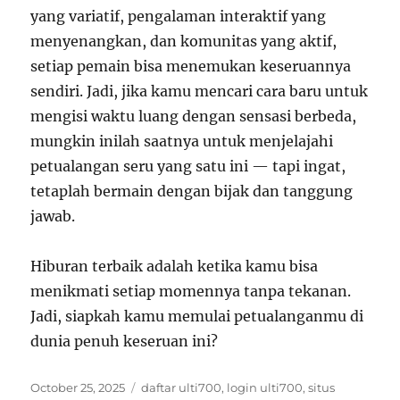
yang variatif, pengalaman interaktif yang
menyenangkan, dan komunitas yang aktif,
setiap pemain bisa menemukan keseruannya
sendiri. Jadi, jika kamu mencari cara baru untuk
mengisi waktu luang dengan sensasi berbeda,
mungkin inilah saatnya untuk menjelajahi
petualangan seru yang satu ini — tapi ingat,
tetaplah bermain dengan bijak dan tanggung
jawab.
Hiburan terbaik adalah ketika kamu bisa
menikmati setiap momennya tanpa tekanan.
Jadi, siapkah kamu memulai petualanganmu di
dunia penuh keseruan ini?
Posted
Tags
October 25, 2025
daftar ulti700
,
login ulti700
,
situs