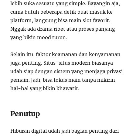
lebih suka sesuatu yang simple. Bayangin aja,
cuma butuh beberapa detik buat masuk ke
platform, langsung bisa main slot favorit.
Nggak ada drama ribet atau proses panjang
yang bikin mood turun.
Selain itu, faktor keamanan dan kenyamanan
juga penting. Situs-situs modern biasanya
udah siap dengan sistem yang menjaga privasi
pemain. Jadi, bisa fokus main tanpa mikirin
hal-hal yang bikin khawatir.
Penutup
Hiburan digital udah jadi bagian penting dari