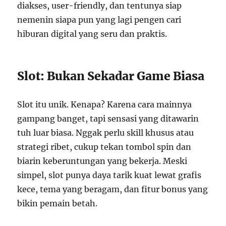
diakses, user-friendly, dan tentunya siap
nemenin siapa pun yang lagi pengen cari
hiburan digital yang seru dan praktis.
Slot: Bukan Sekadar Game Biasa
Slot itu unik. Kenapa? Karena cara mainnya
gampang banget, tapi sensasi yang ditawarin
tuh luar biasa. Nggak perlu skill khusus atau
strategi ribet, cukup tekan tombol spin dan
biarin keberuntungan yang bekerja. Meski
simpel, slot punya daya tarik kuat lewat grafis
kece, tema yang beragam, dan fitur bonus yang
bikin pemain betah.