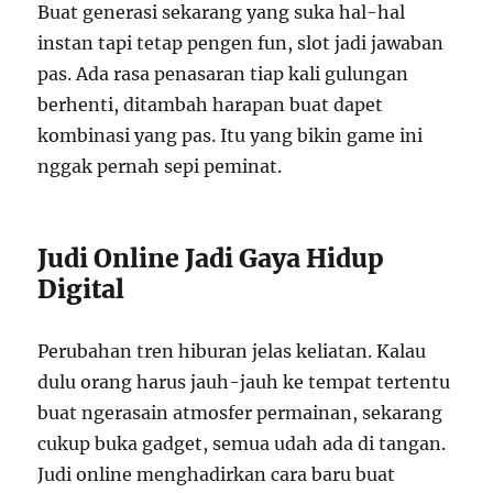
Buat generasi sekarang yang suka hal-hal
instan tapi tetap pengen fun, slot jadi jawaban
pas. Ada rasa penasaran tiap kali gulungan
berhenti, ditambah harapan buat dapet
kombinasi yang pas. Itu yang bikin game ini
nggak pernah sepi peminat.
Judi Online Jadi Gaya Hidup
Digital
Perubahan tren hiburan jelas keliatan. Kalau
dulu orang harus jauh-jauh ke tempat tertentu
buat ngerasain atmosfer permainan, sekarang
cukup buka gadget, semua udah ada di tangan.
Judi online menghadirkan cara baru buat