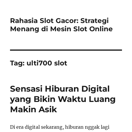
Rahasia Slot Gacor: Strategi
Menang di Mesin Slot Online
Tag:
ulti700 slot
Sensasi Hiburan Digital
yang Bikin Waktu Luang
Makin Asik
Di era digital sekarang, hiburan nggak lagi