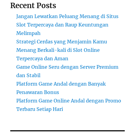
Recent Posts
Jangan Lewatkan Peluang Menang di Situs
Slot Terpercaya dan Raup Keuntungan
Melimpah
Strategi Cerdas yang Menjamin Kamu
Menang Berkali-kali di Slot Online
Terpercaya dan Aman
Game Online Seru dengan Server Premium
dan Stabil
Platform Game Andal dengan Banyak
Penawaran Bonus
Platform Game Online Andal dengan Promo
Terbaru Setiap Hari