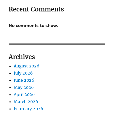
Recent Comments
No comments to show.
Archives
August 2026
July 2026
June 2026
May 2026
April 2026
March 2026
February 2026