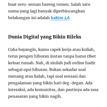
buat seru-seruan bareng temen. Salah satu
nama yang lagi banyak diperbincangkan
belakangan ini adalah
hakim 4d
.
Dunia Digital yang Bikin Rileks
Coba bayangin, kamu capek kerja atau kuliah,
terus pengen hiburan instan tanpa harus ribet
keluar rumah. Nah, di sinilah judi online hadir
sebagai opsi hiburan. Bukan sekadar soal
menang atau kalah, tapi soal sensasi dan
pengalaman yang bikin hati deg-degan. Ada
interaksi, ada komunitas, dan pastinya ada rasa
penasaran yang bikin nagih.