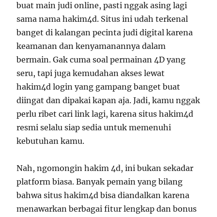
buat main judi online, pasti nggak asing lagi
sama nama hakim4d. Situs ini udah terkenal
banget di kalangan pecinta judi digital karena
keamanan dan kenyamanannya dalam
bermain. Gak cuma soal permainan 4D yang
seru, tapi juga kemudahan akses lewat
hakim4d login yang gampang banget buat
diingat dan dipakai kapan aja. Jadi, kamu nggak
perlu ribet cari link lagi, karena situs hakim4d
resmi selalu siap sedia untuk memenuhi
kebutuhan kamu.
Nah, ngomongin hakim 4d, ini bukan sekadar
platform biasa. Banyak pemain yang bilang
bahwa situs hakim4d bisa diandalkan karena
menawarkan berbagai fitur lengkap dan bonus