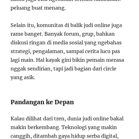
peluang buat menang.
Selain itu, komunitas di balik judi online juga
rame banget. Banyak forum, grup, bahkan
diskusi ringan di media sosial yang ngebahas
strategi, pengalaman, sampai cerita lucu pas
lagi main. Hal kayak gini bikin pemain merasa
nggak sendirian, tapi jadi bagian dari circle
yang asik.
Pandangan ke Depan
Kalau dilihat dari tren, dunia judi online bakal
makin berkembang. Teknologi yang makin
canggih, ditambah gaya hidup serba digital,