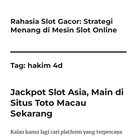
Rahasia Slot Gacor: Strategi
Menang di Mesin Slot Online
Tag:
hakim 4d
Jackpot Slot Asia, Main di
Situs Toto Macau
Sekarang
Kalau kamu lagi cari platform yang terpercaya