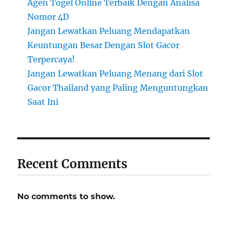
Agen Togel Online Terbaik Dengan Analisa
Nomor 4D
Jangan Lewatkan Peluang Mendapatkan
Keuntungan Besar Dengan Slot Gacor
Terpercaya!
Jangan Lewatkan Peluang Menang dari Slot
Gacor Thailand yang Paling Menguntungkan
Saat Ini
Recent Comments
No comments to show.