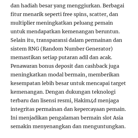
dan hadiah besar yang menggiurkan. Berbagai
fitur menarik seperti free spins, scatter, dan
multiplier meningkatkan peluang pemain
untuk mendapatkan kemenangan beruntun.
Selain itu, transparansi dalam permainan dan
sistem RNG (Random Number Generator)
memastikan setiap putaran adil dan acak.
Penawaran bonus deposit dan cashback juga
meningkatkan modal bermain, memberikan
kesempatan lebih besar untuk mencapai target
kemenangan. Dengan dukungan teknologi
terbaru dan lisensi resmi, Hakim4d menjaga
integritas permainan dan kepercayaan pemain.
Ini menjadikan pengalaman bermain slot Asia
semakin menyenangkan dan menguntungkan.