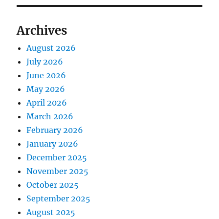
Archives
August 2026
July 2026
June 2026
May 2026
April 2026
March 2026
February 2026
January 2026
December 2025
November 2025
October 2025
September 2025
August 2025