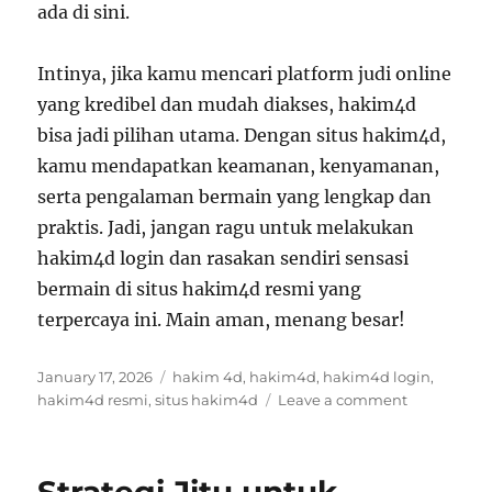
ada di sini.
Intinya, jika kamu mencari platform judi online
yang kredibel dan mudah diakses, hakim4d
bisa jadi pilihan utama. Dengan situs hakim4d,
kamu mendapatkan keamanan, kenyamanan,
serta pengalaman bermain yang lengkap dan
praktis. Jadi, jangan ragu untuk melakukan
hakim4d login dan rasakan sendiri sensasi
bermain di situs hakim4d resmi yang
terpercaya ini. Main aman, menang besar!
Posted
Tags
January 17, 2026
hakim 4d
,
hakim4d
,
hakim4d login
,
on
on
hakim4d resmi
,
situs hakim4d
Leave a comment
Jackpot
Slot
Asia,
Main