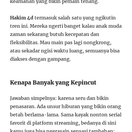
keamanan yang bikin pemain tenang.
Hakim 4d
termasuk salah satu yang ngikutin
tren ini. Mereka ngerti banget kalau anak muda
zaman sekarang butuh kecepatan dan
fleksibilitas. Mau main pas lagi nongkrong,
atau sekadar ngisi waktu luang, semuanya bisa
diakses dengan gampang.
Kenapa Banyak yang Kepincut
Jawaban simpelnya: karena seru dan bikin
penasaran. Ada unsur hiburan yang bikin orang
betah berlama-lama. Sama kayak nonton serial
favorit di platform streaming, bedanya di sini
kamu juga bisa ngerasain sensasi tambahan: