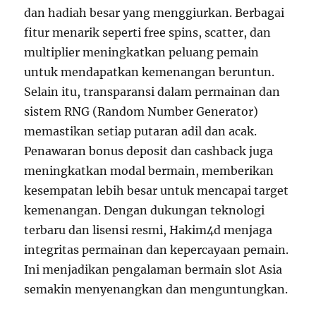
dan hadiah besar yang menggiurkan. Berbagai
fitur menarik seperti free spins, scatter, dan
multiplier meningkatkan peluang pemain
untuk mendapatkan kemenangan beruntun.
Selain itu, transparansi dalam permainan dan
sistem RNG (Random Number Generator)
memastikan setiap putaran adil dan acak.
Penawaran bonus deposit dan cashback juga
meningkatkan modal bermain, memberikan
kesempatan lebih besar untuk mencapai target
kemenangan. Dengan dukungan teknologi
terbaru dan lisensi resmi, Hakim4d menjaga
integritas permainan dan kepercayaan pemain.
Ini menjadikan pengalaman bermain slot Asia
semakin menyenangkan dan menguntungkan.