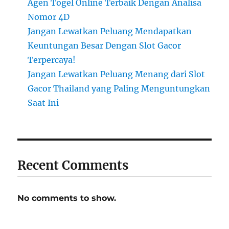
Agen Togel Online Terbaik Dengan Analisa
Nomor 4D
Jangan Lewatkan Peluang Mendapatkan
Keuntungan Besar Dengan Slot Gacor
Terpercaya!
Jangan Lewatkan Peluang Menang dari Slot
Gacor Thailand yang Paling Menguntungkan
Saat Ini
Recent Comments
No comments to show.