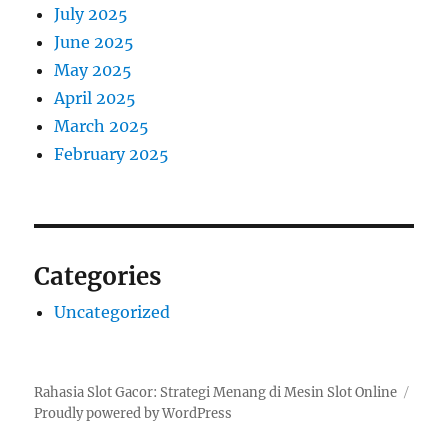
July 2025
June 2025
May 2025
April 2025
March 2025
February 2025
Categories
Uncategorized
Rahasia Slot Gacor: Strategi Menang di Mesin Slot Online
Proudly powered by WordPress