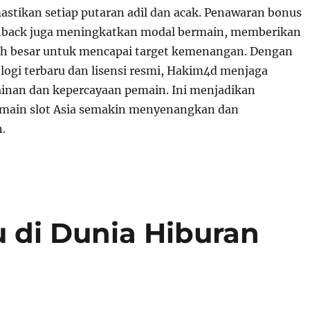
stikan setiap putaran adil dan acak. Penawaran bonus
shback juga meningkatkan modal bermain, memberikan
ih besar untuk mencapai target kemenangan. Dengan
ogi terbaru dan lisensi resmi, Hakim4d menjaga
ainan dan kepercayaan pemain. Ini menjadikan
main slot Asia semakin menyenangkan dan
.
u di Dunia Hiburan