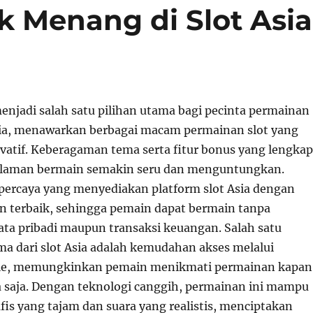
uk Menang di Slot Asia
menjadi salah satu pilihan utama bagi pecinta permainan
Asia, menawarkan berbagai macam permainan slot yang
vatif. Keberagaman tema serta fitur bonus yang lengkap
aman bermain semakin seru dan menguntungkan.
rpercaya yang menyediakan platform slot Asia dengan
 terbaik, sehingga pemain dapat bermain tanpa
ata pribadi maupun transaksi keuangan. Salah satu
a dari slot Asia adalah kemudahan akses melalui
le, memungkinkan pemain menikmati permainan kapan
a saja. Dengan teknologi canggih, permainan ini mampu
is yang tajam dan suara yang realistis, menciptakan