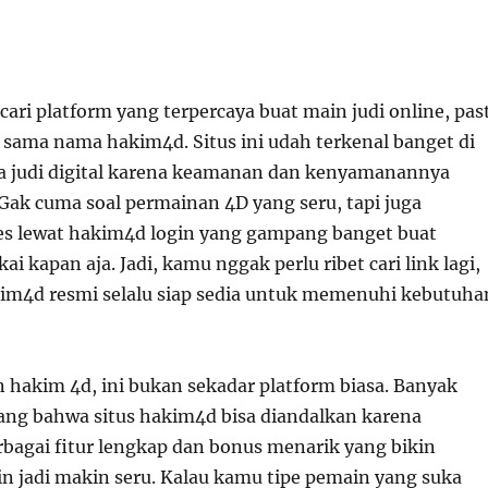
cari platform yang terpercaya buat main judi online, past
i sama nama hakim4d. Situs ini udah terkenal banget di
a judi digital karena keamanan dan kenyamanannya
Gak cuma soal permainan 4D yang seru, tapi juga
s lewat hakim4d login yang gampang banget buat
ai kapan aja. Jadi, kamu nggak perlu ribet cari link lagi,
kim4d resmi selalu siap sedia untuk memenuhi kebutuha
hakim 4d, ini bukan sekadar platform biasa. Banyak
ang bahwa situs hakim4d bisa diandalkan karena
agai fitur lengkap dan bonus menarik yang bikin
 jadi makin seru. Kalau kamu tipe pemain yang suka