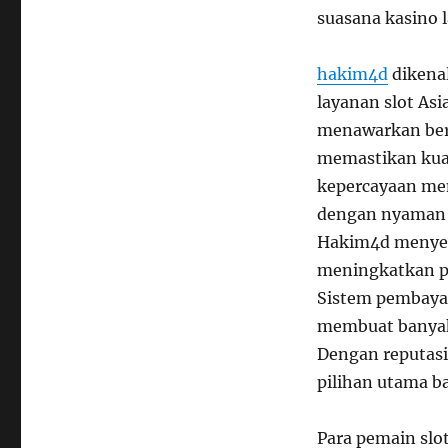
Hari
suasana kasino 
hakim4d
dikenal
layanan slot Asi
menawarkan berb
memastikan kual
kepercayaan men
dengan nyaman d
Hakim4d menyed
meningkatkan p
Sistem pembayar
membuat banyak 
Dengan reputasi
pilihan utama ba
Para pemain slo