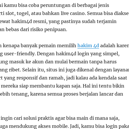
ni kamu bisa coba peruntungan di berbagai jenis
i slot, togel, atau bahkan live casino. Semua bisa diakse
wat hakim4d resmi, yang pastinya sudah terjamin
 bebas dari risiko penipuan.
an kenapa banyak pemain memilih
hakim 4d
adalah kare
ng user-friendly. Dengan hakim4d login yang simpel,
ung masuk ke akun dan mulai bermain tanpa harus
ang ribet. Selain itu, situs ini juga dikenal dengan layan
 yang responsif dan ramah, jadi kalau ada kendala saat
 mereka siap membantu kapan saja. Hal ini tentu bikin
ebih tenang, karena semua proses berjalan lancar dan
ngin cari solusi praktis agar bisa main di mana saja,
uga mendukung akses mobile. Jadi, kamu bisa login paka