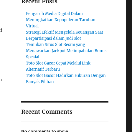
Recent Posts
Pengaruh Media Digital Dalam
Meningkatkan Kepopuleran Taruhan
Virtual
i
Strategi Efektif Mengelola Keuangan Saat
Berpartisipasi dalam Judi Slot
Temukan Situs Slot Resmi yang
Menawarkan Jackpot Melimpah dan Bonus
Spesial
Toto Slot Gacor Cepat Melalui Link
Alternatif Terbaru
Toto Slot Gacor Hadirkan Hiburan Dengan
n
Banyak Pilihan
Recent Comments
No comments to show.