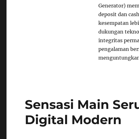
Generator) mema
deposit dan ca
kesempatan leb
dukungan teknol
integritas perm
pengalaman ber
menguntungkan
Sensasi Main Ser
Digital Modern