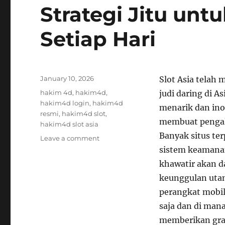
Strategi Jitu unt
Setiap Hari
Posted
January 10, 2026
Slot Asia telah 
on
Tags
hakim 4d
,
hakim4d
,
judi daring di 
hakim4d login
,
hakim4d
menarik dan ino
resmi
,
hakim4d slot
,
membuat pengal
hakim4d slot asia
Banyak situs te
on
Leave a comment
Strategi
sistem keamanan
Jitu
khawatir akan d
untuk
keunggulan utam
Menang
di
perangkat mobi
Slot
saja dan di man
Asia
memberikan graf
Setiap