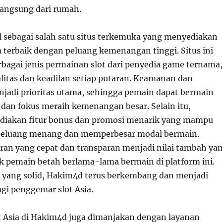
langsung dari rumah.
 sebagai salah satu situs terkemuka yang menyediakan
a terbaik dengan peluang kemenangan tinggi. Situs ini
agai jenis permainan slot dari penyedia game ternama
itas dan keadilan setiap putaran. Keamanan dan
jadi prioritas utama, sehingga pemain dapat bermain
an fokus meraih kemenangan besar. Selain itu,
iakan fitur bonus dan promosi menarik yang mampu
eluang menang dan memperbesar modal bermain.
an yang cepat dan transparan menjadi nilai tambah ya
pemain betah berlama-lama bermain di platform ini.
 yang solid, Hakim4d terus berkembang dan menjadi
gi penggemar slot Asia.
t Asia di Hakim4d juga dimanjakan dengan layanan