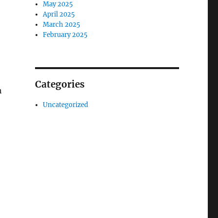
May 2025
April 2025
March 2025
February 2025
Categories
h
Uncategorized