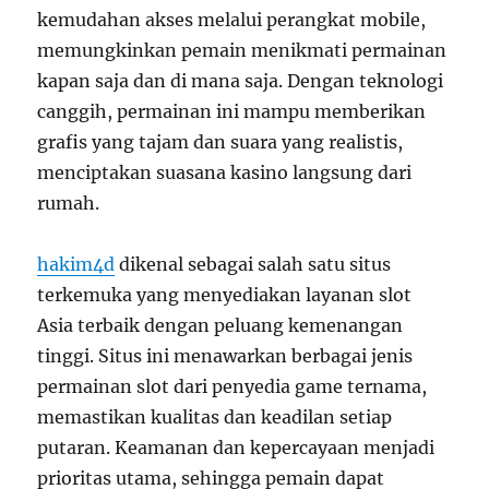
kemudahan akses melalui perangkat mobile,
memungkinkan pemain menikmati permainan
kapan saja dan di mana saja. Dengan teknologi
canggih, permainan ini mampu memberikan
grafis yang tajam dan suara yang realistis,
menciptakan suasana kasino langsung dari
rumah.
hakim4d
dikenal sebagai salah satu situs
terkemuka yang menyediakan layanan slot
Asia terbaik dengan peluang kemenangan
tinggi. Situs ini menawarkan berbagai jenis
permainan slot dari penyedia game ternama,
memastikan kualitas dan keadilan setiap
putaran. Keamanan dan kepercayaan menjadi
prioritas utama, sehingga pemain dapat