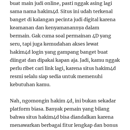
buat main judi online, pasti nggak asing lagi
sama nama hakim4d. Situs ini udah terkenal
banget di kalangan pecinta judi digital karena
keamanan dan kenyamanannya dalam
bermain. Gak cuma soal permainan 4D yang
seru, tapi juga kemudahan akses lewat
hakim4d login yang gampang banget buat
diingat dan dipakai kapan aja. Jadi, kamu nggak
perlu ribet cari link lagi, karena situs hakim4d
resmi selalu siap sedia untuk memenuhi
kebutuhan kamu.
Nah, ngomongin hakim 4d, ini bukan sekadar
platform biasa. Banyak pemain yang bilang
bahwa situs hakim4d bisa diandalkan karena
menawarkan berbagai fitur lengkap dan bonus