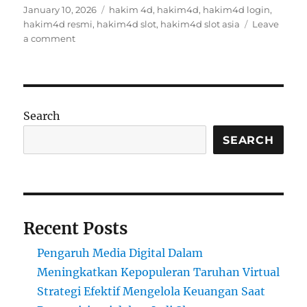
Posted
Tags
January 10, 2026
hakim 4d
,
hakim4d
,
hakim4d login
,
on
hakim4d resmi
,
hakim4d slot
,
hakim4d slot asia
Leave
on
a comment
Strategi
Jitu
untuk
Menang
di
Search
Slot
Asia
SEARCH
Setiap
Hari
Recent Posts
Pengaruh Media Digital Dalam
Meningkatkan Kepopuleran Taruhan Virtual
Strategi Efektif Mengelola Keuangan Saat