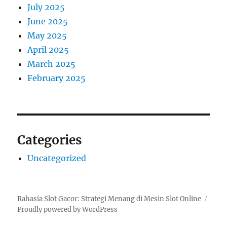
July 2025
June 2025
May 2025
April 2025
March 2025
February 2025
Categories
Uncategorized
Rahasia Slot Gacor: Strategi Menang di Mesin Slot Online
Proudly powered by WordPress